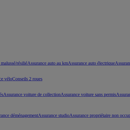
malussé/résilié
Assurance auto au km
Assurance auto électrique
Assuran
ce vélo
Conseils 2 roues
és
Assurance voiture de collection
Assurance voiture sans permis
Assura
rance déménagement
Assurance studio
Assurance propriétaire non occu