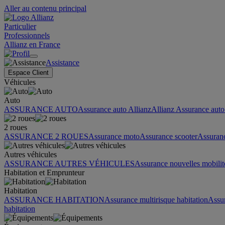
Aller au contenu principal
Particulier
Professionnels
Allianz en France
Assistance
Espace Client
Véhicules
Auto
ASSURANCE AUTO
Assurance auto Allianz
Allianz Assurance auto 
2 roues
ASSURANCE 2 ROUES
Assurance moto
Assurance scooter
Assuran
Autres véhicules
ASSURANCE AUTRES VÉHICULES
Assurance nouvelles mobilit
Habitation et Emprunteur
Habitation
ASSURANCE HABITATION
Assurance multirisque habitation
Assu
habitation