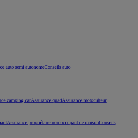
ce auto semi autonome
Conseils auto
nce camping-car
Assurance quad
Assurance motoculteur
pant
Assurance propriétaire non occupant de maison
Conseils