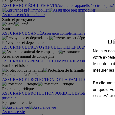
Équipements
ASSURANCE ÉQUIPEMENTS
Assurance appareils électroniques
A
Assurance prêt immobilier
Santé et prévoyance
Santé
ASSURANCE SANTÉ
Assurance complémentaire santé
Assurance sa
Ut
Prévoyance et dépendance
ASSURANCE PRÉVOYANCE ET DÉPENDANCE
Assurance pr
Nous et nos 
Assurance animal de compagnie
votre expéri
ASSURANCE ANIMAL DE COMPAGNIE
Assurance chien
Assura
le contenu d
Famille et loisirs
mesurer les
Protection de la famille
ASSURANCE PROTECTION DE LA FAMILLE
Garantie des accid
En cliquant 
Protection juridique
uniques. Vou
ASSURANCE PROTECTION JURIDIQUE
Protection juridique par
cookies" ac
juridique
Epargne et retraite
Assurance vie