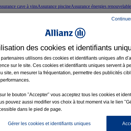
ssurance cave à vins
Assurance piscine
Assurance énergies renouvelabl
Continue
nté frontaliers suisses
Conseils santé
ilisation des cookies et identifiants uniq
évoyance
Assurance dépendance
Assurance obsèques
Assurance handica
partenaires utilisons des cookies et identifiants uniques afin d'
ence sur le site. Ces cookies et identifiants uniques servent à p
nce chat
Conseils animal de compagnie
u site, en mesurer la fréquentation, permettre des publicités cib
 performances.
ents de la vie
Assurance scolaire
Assurance Loisirs
Conseils famille
sur le bouton "Accepter" vous acceptez tous les cookies et ident
s pouvez aussi modifier vos choix à tout moment via le lien "Gé
ticuliers
Protection juridique immobilière
Protection juridique courtiers
Pr
cessible dans le pied de page.
Gérer les cookies et identifiants uniques
Acc