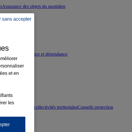
es
Assurance des objets du quotidien
r sans accepter
ues
p
Conseils prévoyance et dépendance
améliorer
ersonnaliser
lées et en
ifiants
rer les
otection juridique collectivités territoriales
Conseils protection
epter