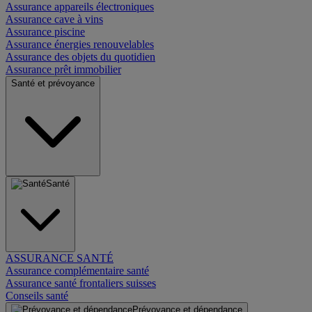
Assurance appareils électroniques
Assurance cave à vins
Assurance piscine
Assurance énergies renouvelables
Assurance des objets du quotidien
Assurance prêt immobilier
Santé et prévoyance
Santé
ASSURANCE SANTÉ
Assurance complémentaire santé
Assurance santé frontaliers suisses
Conseils santé
Prévoyance et dépendance