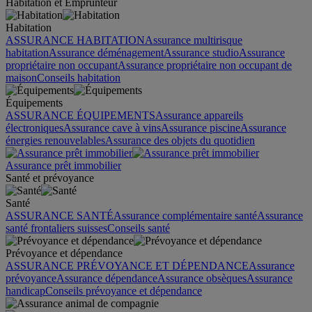
Habitation et Emprunteur
Habitation
ASSURANCE HABITATION
Assurance multirisque
habitation
Assurance déménagement
Assurance studio
Assurance
propriétaire non occupant
Assurance propriétaire non occupant de
maison
Conseils habitation
Équipements
ASSURANCE ÉQUIPEMENTS
Assurance appareils
électroniques
Assurance cave à vins
Assurance piscine
Assurance
énergies renouvelables
Assurance des objets du quotidien
Assurance prêt immobilier
Santé et prévoyance
Santé
ASSURANCE SANTÉ
Assurance complémentaire santé
Assurance
santé frontaliers suisses
Conseils santé
Prévoyance et dépendance
ASSURANCE PRÉVOYANCE ET DÉPENDANCE
Assurance
prévoyance
Assurance dépendance
Assurance obsèques
Assurance
handicap
Conseils prévoyance et dépendance