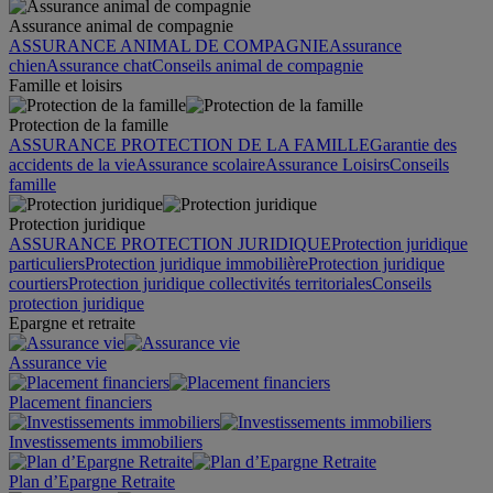
Assurance animal de compagnie
ASSURANCE ANIMAL DE COMPAGNIE
Assurance
chien
Assurance chat
Conseils animal de compagnie
Famille et loisirs
Protection de la famille
ASSURANCE PROTECTION DE LA FAMILLE
Garantie des
accidents de la vie
Assurance scolaire
Assurance Loisirs
Conseils
famille
Protection juridique
ASSURANCE PROTECTION JURIDIQUE
Protection juridique
particuliers
Protection juridique immobilière
Protection juridique
courtiers
Protection juridique collectivités territoriales
Conseils
protection juridique
Epargne et retraite
Assurance vie
Placement financiers
Investissements immobiliers
Plan d’Epargne Retraite