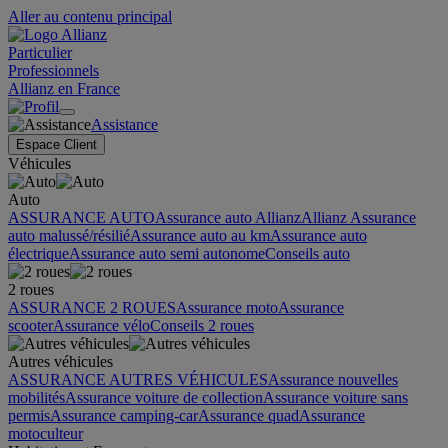
Aller au contenu principal
Particulier
Professionnels
Allianz en France
Assistance
Espace Client
Véhicules
Auto
ASSURANCE AUTO
Assurance auto Allianz
Allianz Assurance
auto malussé/résilié
Assurance auto au km
Assurance auto
électrique
Assurance auto semi autonome
Conseils auto
2 roues
ASSURANCE 2 ROUES
Assurance moto
Assurance
scooter
Assurance vélo
Conseils 2 roues
Autres véhicules
ASSURANCE AUTRES VÉHICULES
Assurance nouvelles
mobilités
Assurance voiture de collection
Assurance voiture sans
permis
Assurance camping-car
Assurance quad
Assurance
motoculteur