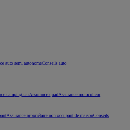
ce auto semi autonome
Conseils auto
nce camping-car
Assurance quad
Assurance motoculteur
pant
Assurance propriétaire non occupant de maison
Conseils