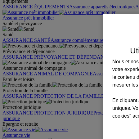
Équipements
ASSURANCE ÉQUIPEMENTS
Assurance appareils électroniques
A
Assurance prêt immobilier
Santé et prévoyance
Santé
ASSURANCE SANTÉ
Assurance complémentaire santé
Assurance sa
Ut
Prévoyance et dépendance
ASSURANCE PRÉVOYANCE ET DÉPENDANCE
Assurance pr
Nous et nos 
Assurance animal de compagnie
votre expéri
ASSURANCE ANIMAL DE COMPAGNIE
Assurance chien
Assura
le contenu d
Famille et loisirs
mesurer les
Protection de la famille
ASSURANCE PROTECTION DE LA FAMILLE
Garantie des accid
En cliquant 
Protection juridique
uniques. Vou
ASSURANCE PROTECTION JURIDIQUE
Protection juridique par
cookies" ac
juridique
Epargne et retraite
Assurance vie