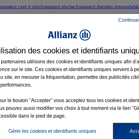
ssurance cave à vins
Assurance piscine
Assurance énergies renouvelabl
Continue
nté frontaliers suisses
Conseils santé
ilisation des cookies et identifiants uniq
évoyance
Assurance dépendance
Assurance obsèques
Assurance handica
partenaires utilisons des cookies et identifiants uniques afin d'
ence sur le site. Ces cookies et identifiants uniques servent à p
nce chat
Conseils animal de compagnie
u site, en mesurer la fréquentation, permettre des publicités cib
 performances.
ents de la vie
Assurance scolaire
Assurance Loisirs
Conseils famille
sur le bouton "Accepter" vous acceptez tous les cookies et ident
s pouvez aussi modifier vos choix à tout moment via le lien "Gé
ticuliers
Protection juridique immobilière
Protection juridique courtiers
Pr
cessible dans le pied de page.
Gérer les cookies et identifiants uniques
Acc