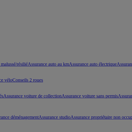
malussé/résilié
Assurance auto au km
Assurance auto électrique
Assuran
ce vélo
Conseils 2 roues
és
Assurance voiture de collection
Assurance voiture sans permis
Assura
rance déménagement
Assurance studio
Assurance propriétaire non occu