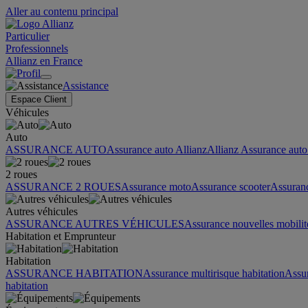
Aller au contenu principal
Particulier
Professionnels
Allianz en France
Assistance
Espace Client
Véhicules
Auto
ASSURANCE AUTO
Assurance auto Allianz
Allianz Assurance auto 
2 roues
ASSURANCE 2 ROUES
Assurance moto
Assurance scooter
Assuran
Autres véhicules
ASSURANCE AUTRES VÉHICULES
Assurance nouvelles mobilit
Habitation et Emprunteur
Habitation
ASSURANCE HABITATION
Assurance multirisque habitation
Assu
habitation