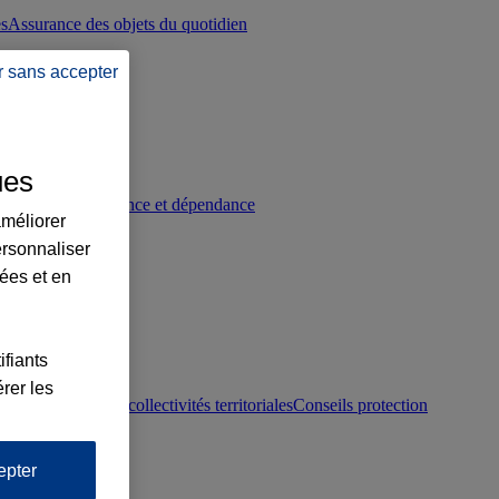
es
Assurance des objets du quotidien
r sans accepter
ues
p
Conseils prévoyance et dépendance
améliorer
ersonnaliser
lées et en
ifiants
rer les
otection juridique collectivités territoriales
Conseils protection
epter