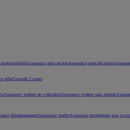
malussé/résilié
Assurance auto au km
Assurance auto électrique
Assuran
ce vélo
Conseils 2 roues
és
Assurance voiture de collection
Assurance voiture sans permis
Assura
rance déménagement
Assurance studio
Assurance propriétaire non occu