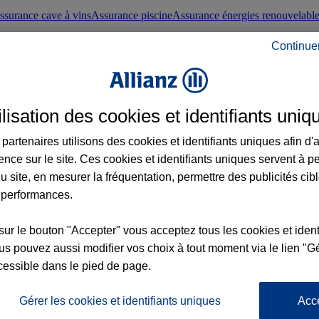
ssurance cave à vins
Assurance piscine
Assurance énergies renouvelabl
Continue
nté frontaliers suisses
Conseils santé
ilisation des cookies et identifiants uniq
évoyance
Assurance dépendance
Assurance obsèques
Assurance handica
partenaires utilisons des cookies et identifiants uniques afin d'
ence sur le site. Ces cookies et identifiants uniques servent à p
nce chat
Conseils animal de compagnie
u site, en mesurer la fréquentation, permettre des publicités cib
 performances.
ents de la vie
Assurance scolaire
Assurance Loisirs
Conseils famille
sur le bouton "Accepter" vous acceptez tous les cookies et ident
s pouvez aussi modifier vos choix à tout moment via le lien "Gé
ticuliers
Protection juridique immobilière
Protection juridique courtiers
Pr
cessible dans le pied de page.
Gérer les cookies et identifiants uniques
Acc