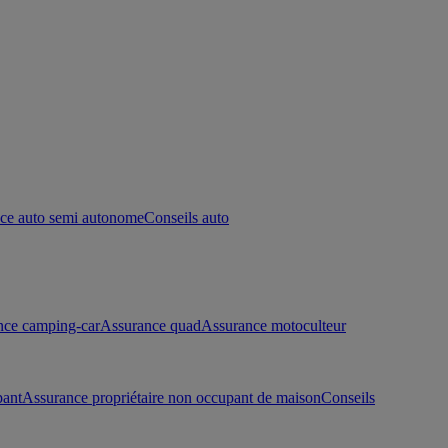
ce auto semi autonome
Conseils auto
nce camping-car
Assurance quad
Assurance motoculteur
pant
Assurance propriétaire non occupant de maison
Conseils