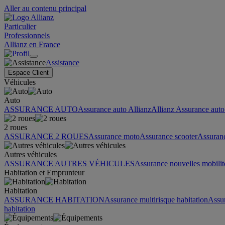
Aller au contenu principal
Particulier
Professionnels
Allianz en France
Assistance
Espace Client
Véhicules
Auto
ASSURANCE AUTO
Assurance auto Allianz
Allianz Assurance auto 
2 roues
ASSURANCE 2 ROUES
Assurance moto
Assurance scooter
Assuran
Autres véhicules
ASSURANCE AUTRES VÉHICULES
Assurance nouvelles mobilit
Habitation et Emprunteur
Habitation
ASSURANCE HABITATION
Assurance multirisque habitation
Assu
habitation