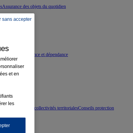
es
Assurance des objets du quotidien
r sans accepter
ues
p
Conseils prévoyance et dépendance
améliorer
ersonnaliser
lées et en
ifiants
rer les
otection juridique collectivités territoriales
Conseils protection
epter