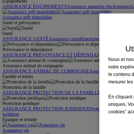
Équipements
ASSURANCE ÉQUIPEMENTS
Assurance appareils électroniques
A
Assurance prêt immobilier
Santé et prévoyance
Santé
ASSURANCE SANTÉ
Assurance complémentaire santé
Assurance sa
Ut
Prévoyance et dépendance
ASSURANCE PRÉVOYANCE ET DÉPENDANCE
Assurance pr
Nous et nos 
Assurance animal de compagnie
votre expéri
ASSURANCE ANIMAL DE COMPAGNIE
Assurance chien
Assura
le contenu d
Famille et loisirs
mesurer les
Protection de la famille
ASSURANCE PROTECTION DE LA FAMILLE
Garantie des accid
En cliquant 
Protection juridique
uniques. Vou
ASSURANCE PROTECTION JURIDIQUE
Protection juridique par
cookies" ac
juridique
Epargne et retraite
Assurance vie