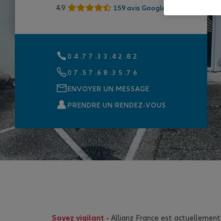
4.9
159 avis Google
0 4 .7 7 .3 3 .4 2 .8 2
0 7 .5 7 .6 8 .3 5 .7 6
ENVOYER UN MESSAGE
PRENDRE UN RENDEZ-VOUS
Soyez vigilant -
Allianz France est actuellement