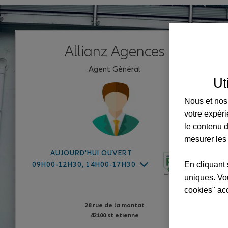
Allianz Agences
Agent Général
Ut
Nous et nos 
votre expéri
le contenu d
mesurer les
AUJOURD'HUI OUVERT
En cliquant 
09H00-12H30, 14H00-17H30
uniques. Vou
cookies" ac
28 rue de la montat
42100 st etienne