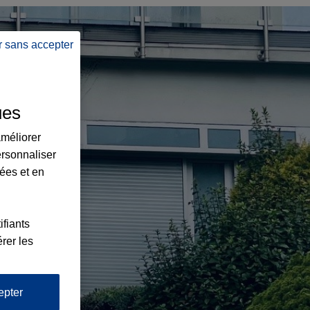
r sans accepter
ues
améliorer
ersonnaliser
lées et en
ifiants
rer les
epter