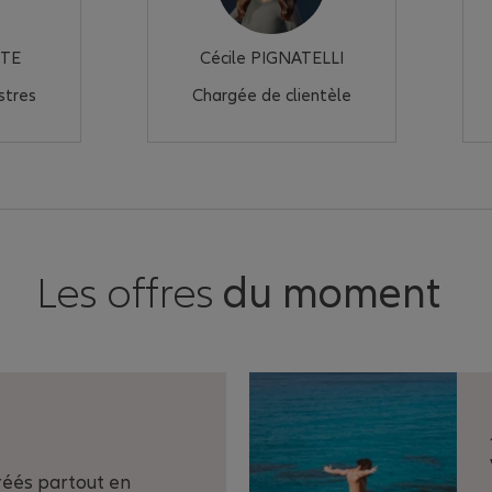
NTE
Cécile PIGNATELLI
stres
Chargée de clientèle
Les offres
du moment
réés partout en