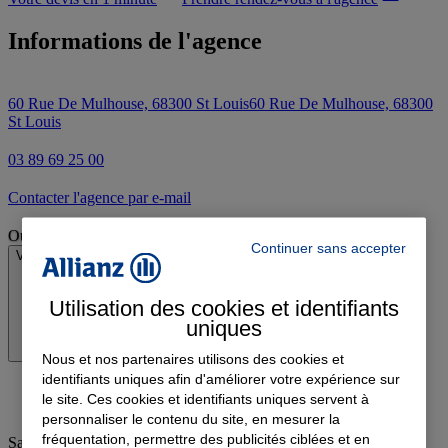
Informations de l'agence
60 Rue De Mulhouse, 68300 St Louis
60 Rue De Mulhouse, 68300
St Louis
03 89 69 25 00
Contacter l'agence par e-mail
Ouvert
Continuer sans accepter
Voir les horaires
Utilisation des cookies et identifiants
uniques
Nous et nos partenaires utilisons des cookies et
identifiants uniques afin d'améliorer votre expérience sur
le site. Ces cookies et identifiants uniques servent à
personnaliser le contenu du site, en mesurer la
fréquentation, permettre des publicités ciblées et en
Samedi
:
09:00-12:00