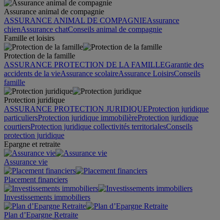
Assurance animal de compagnie
ASSURANCE ANIMAL DE COMPAGNIE
Assurance
chien
Assurance chat
Conseils animal de compagnie
Famille et loisirs
Protection de la famille
ASSURANCE PROTECTION DE LA FAMILLE
Garantie des
accidents de la vie
Assurance scolaire
Assurance Loisirs
Conseils
famille
Protection juridique
ASSURANCE PROTECTION JURIDIQUE
Protection juridique
particuliers
Protection juridique immobilière
Protection juridique
courtiers
Protection juridique collectivités territoriales
Conseils
protection juridique
Epargne et retraite
Assurance vie
Placement financiers
Investissements immobiliers
Plan d’Epargne Retraite