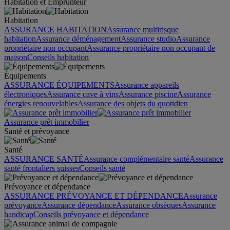
Habitation et Emprunteur
Habitation
ASSURANCE HABITATION
Assurance multirisque
habitation
Assurance déménagement
Assurance studio
Assurance
propriétaire non occupant
Assurance propriétaire non occupant de
maison
Conseils habitation
Équipements
ASSURANCE ÉQUIPEMENTS
Assurance appareils
électroniques
Assurance cave à vins
Assurance piscine
Assurance
énergies renouvelables
Assurance des objets du quotidien
Assurance prêt immobilier
Santé et prévoyance
Santé
ASSURANCE SANTÉ
Assurance complémentaire santé
Assurance
santé frontaliers suisses
Conseils santé
Prévoyance et dépendance
ASSURANCE PRÉVOYANCE ET DÉPENDANCE
Assurance
prévoyance
Assurance dépendance
Assurance obsèques
Assurance
handicap
Conseils prévoyance et dépendance