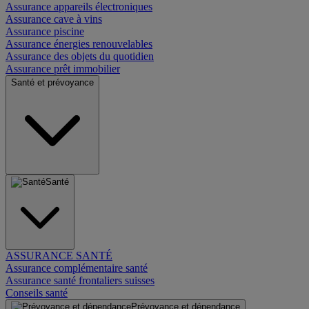
Assurance appareils électroniques
Assurance cave à vins
Assurance piscine
Assurance énergies renouvelables
Assurance des objets du quotidien
Assurance prêt immobilier
Santé et prévoyance
Santé
ASSURANCE SANTÉ
Assurance complémentaire santé
Assurance santé frontaliers suisses
Conseils santé
Prévoyance et dépendance