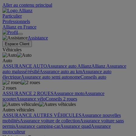
Aller au contenu principal
Particulier
Professionnels
Allianz en France
Assistance
Espace Client
Véhicules
Auto
ASSURANCE AUTO
Assurance auto Allianz
Allianz Assurance
auto malussé/résilié
Assurance auto au km
Assurance auto
électrique
Assurance auto semi autonome
Conseils auto
2 roues
ASSURANCE 2 ROUES
Assurance moto
Assurance
scooter
Assurance vélo
Conseils 2 roues
Autres véhicules
ASSURANCE AUTRES VÉHICULES
Assurance nouvelles
mobilités
Assurance voiture de collection
Assurance voiture sans
permis
Assurance camping-car
Assurance quad
Assurance
motoculteur