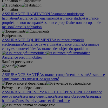
Habitation et Emprunteur
Habitation
ASSURANCE HABITATION
Assurance multirisque
habitation
Assurance déménagement
Assurance studio
Assurance
propriétaire non occupant
Assurance propriétaire non occupant de
maison
Conseils habitation
Équipements
ASSURANCE ÉQUIPEMENTS
Assurance appareils
électroniques
Assurance cave à vins
Assurance piscine
Assurance
énergies renouvelables
Assurance des objets du quotidien
Assurance prêt immobilier
Santé et prévoyance
Santé
ASSURANCE SANTÉ
Assurance complémentaire santé
Assurance
santé frontaliers suisses
Conseils santé
Prévoyance et dépendance
ASSURANCE PRÉVOYANCE ET DÉPENDANCE
Assurance
prévoyance
Assurance dépendance
Assurance obsèques
Assurance
handicap
Conseils prévoyance et dépendance