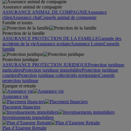
Assurance animal de compagnie
ASSURANCE ANIMAL DE COMPAGNIE
Assurance
chien
Assurance chat
Conseils animal de compagnie
Famille et loisirs
Protection de la famille
ASSURANCE PROTECTION DE LA FAMILLE
Garantie des
accidents de la vie
Assurance scolaire
Assurance Loisirs
Conseils
famille
Protection juridique
ASSURANCE PROTECTION JURIDIQUE
Protection juridique
particuliers
Protection juridique immobilière
Protection juridique
courtiers
Protection juridique collectivités territoriales
Conseils
protection juridique
Epargne et retraite
Assurance vie
Placement financiers
Investissements immobiliers
Plan d’Epargne Retraite