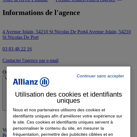
Informations de l'agence
4 Avenue Jolain, 54210 St Nicolas De Port
4 Avenue Jolain, 54210
St Nicolas De Port
03 83 48 22 16
Contacter l'agence par e-mail
Ouvert
Continuer sans accepter
Voir les horaires
Utilisation des cookies et identifiants
uniques
Nous et nos partenaires utilisons des cookies et
identifiants uniques afin d'améliorer votre expérience sur
le site. Ces cookies et identifiants uniques servent à
personnaliser le contenu du site, en mesurer la
Vendredi
:
09:00-12:30, 13:30-18:00
fréquentation, permettre des publicités ciblées et en
Prendre rendez-vous à l'agence