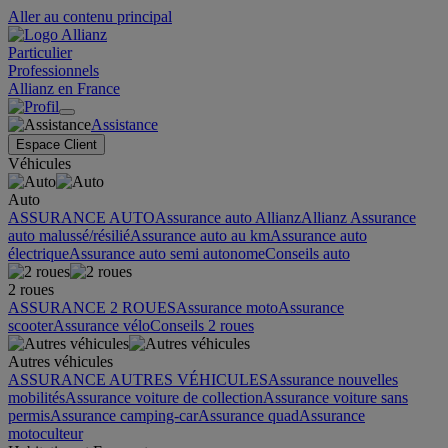
Aller au contenu principal
Particulier
Professionnels
Allianz en France
Assistance
Espace Client
Véhicules
Auto
ASSURANCE AUTO
Assurance auto Allianz
Allianz Assurance
auto malussé/résilié
Assurance auto au km
Assurance auto
électrique
Assurance auto semi autonome
Conseils auto
2 roues
ASSURANCE 2 ROUES
Assurance moto
Assurance
scooter
Assurance vélo
Conseils 2 roues
Autres véhicules
ASSURANCE AUTRES VÉHICULES
Assurance nouvelles
mobilités
Assurance voiture de collection
Assurance voiture sans
permis
Assurance camping-car
Assurance quad
Assurance
motoculteur