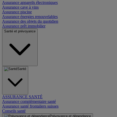
Assurance appareils électroniques
Assurance cave à vins
Assurance piscine
Assurance énergies renouvelables
Assurance des objets du quotidien
Assurance prêt immobilier
Santé et prévoyance
Santé
ASSURANCE SANTÉ
Assurance complémentaire santé
Assurance santé frontaliers suisses
Conseils santé
Prévoyance et dépendance