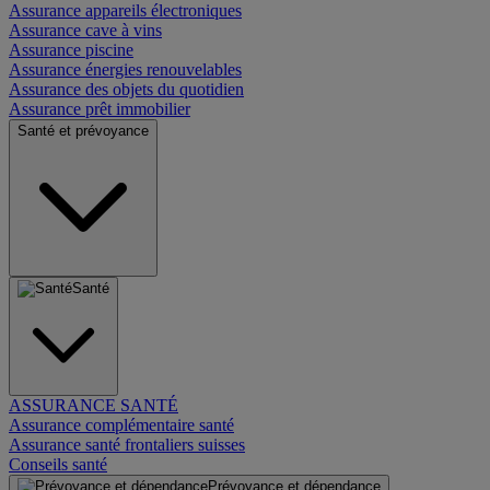
Assurance appareils électroniques
Assurance cave à vins
Assurance piscine
Assurance énergies renouvelables
Assurance des objets du quotidien
Assurance prêt immobilier
Santé et prévoyance
Santé
ASSURANCE SANTÉ
Assurance complémentaire santé
Assurance santé frontaliers suisses
Conseils santé
Prévoyance et dépendance