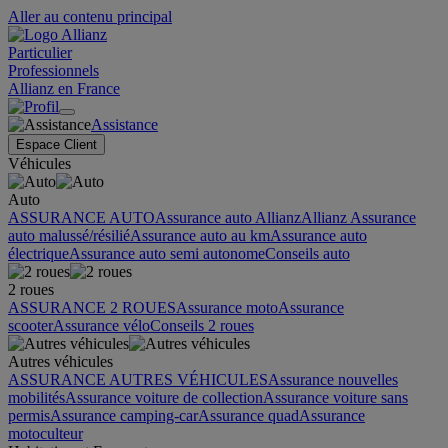
Aller au contenu principal
Particulier
Professionnels
Allianz en France
Assistance
Espace Client
Véhicules
Auto
ASSURANCE AUTO
Assurance auto Allianz
Allianz Assurance
auto malussé/résilié
Assurance auto au km
Assurance auto
électrique
Assurance auto semi autonome
Conseils auto
2 roues
ASSURANCE 2 ROUES
Assurance moto
Assurance
scooter
Assurance vélo
Conseils 2 roues
Autres véhicules
ASSURANCE AUTRES VÉHICULES
Assurance nouvelles
mobilités
Assurance voiture de collection
Assurance voiture sans
permis
Assurance camping-car
Assurance quad
Assurance
motoculteur