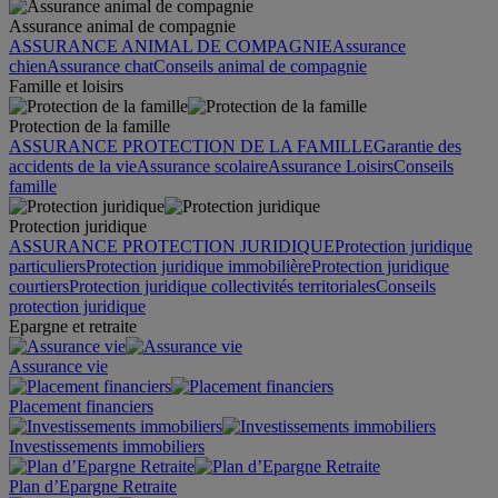
Assurance animal de compagnie
ASSURANCE ANIMAL DE COMPAGNIE
Assurance
chien
Assurance chat
Conseils animal de compagnie
Famille et loisirs
Protection de la famille
ASSURANCE PROTECTION DE LA FAMILLE
Garantie des
accidents de la vie
Assurance scolaire
Assurance Loisirs
Conseils
famille
Protection juridique
ASSURANCE PROTECTION JURIDIQUE
Protection juridique
particuliers
Protection juridique immobilière
Protection juridique
courtiers
Protection juridique collectivités territoriales
Conseils
protection juridique
Epargne et retraite
Assurance vie
Placement financiers
Investissements immobiliers
Plan d’Epargne Retraite