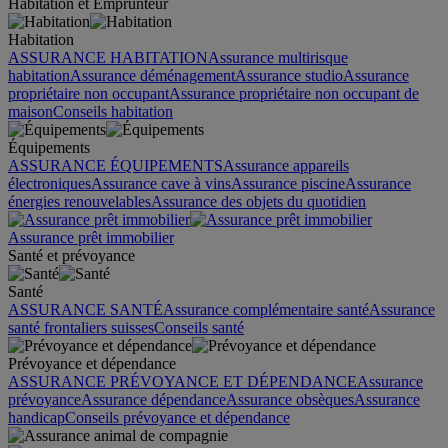
Habitation et Emprunteur
Habitation
ASSURANCE HABITATION
Assurance multirisque
habitation
Assurance déménagement
Assurance studio
Assurance
propriétaire non occupant
Assurance propriétaire non occupant de
maison
Conseils habitation
Équipements
ASSURANCE ÉQUIPEMENTS
Assurance appareils
électroniques
Assurance cave à vins
Assurance piscine
Assurance
énergies renouvelables
Assurance des objets du quotidien
Assurance prêt immobilier
Santé et prévoyance
Santé
ASSURANCE SANTÉ
Assurance complémentaire santé
Assurance
santé frontaliers suisses
Conseils santé
Prévoyance et dépendance
ASSURANCE PRÉVOYANCE ET DÉPENDANCE
Assurance
prévoyance
Assurance dépendance
Assurance obsèques
Assurance
handicap
Conseils prévoyance et dépendance