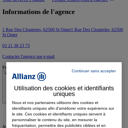
Informations de l'agence
1 Rue Des Clouteries, 62500 St Omer
1 Rue Des Clouteries, 62500
St Omer
03 21 38 23 73
Contacter l'agence par e-mail
Fermé
Continuer sans accepter
Voir les horaires
Utilisation des cookies et identifiants
uniques
Nous et nos partenaires utilisons des cookies et
identifiants uniques afin d'améliorer votre expérience sur
le site. Ces cookies et identifiants uniques servent à
personnaliser le contenu du site, en mesurer la
fréquentation, permettre des publicités ciblées et en
Jeudi
:
09:00-12:00, 14:00-18:00