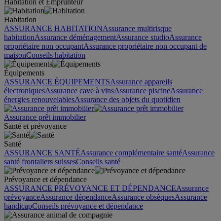
Habitation et Emprunteur
Habitation
ASSURANCE HABITATION
Assurance multirisque
habitation
Assurance déménagement
Assurance studio
Assurance
propriétaire non occupant
Assurance propriétaire non occupant de
maison
Conseils habitation
Équipements
ASSURANCE ÉQUIPEMENTS
Assurance appareils
électroniques
Assurance cave à vins
Assurance piscine
Assurance
énergies renouvelables
Assurance des objets du quotidien
Assurance prêt immobilier
Santé et prévoyance
Santé
ASSURANCE SANTÉ
Assurance complémentaire santé
Assurance
santé frontaliers suisses
Conseils santé
Prévoyance et dépendance
ASSURANCE PRÉVOYANCE ET DÉPENDANCE
Assurance
prévoyance
Assurance dépendance
Assurance obsèques
Assurance
handicap
Conseils prévoyance et dépendance