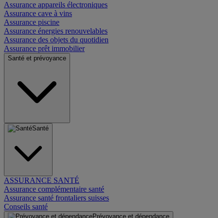
Assurance appareils électroniques
Assurance cave à vins
Assurance piscine
Assurance énergies renouvelables
Assurance des objets du quotidien
Assurance prêt immobilier
Santé et prévoyance
Santé
ASSURANCE SANTÉ
Assurance complémentaire santé
Assurance santé frontaliers suisses
Conseils santé
Prévoyance et dépendance