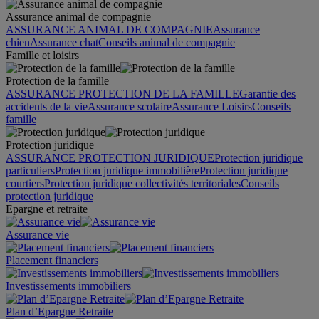
Assurance animal de compagnie
ASSURANCE ANIMAL DE COMPAGNIE
Assurance
chien
Assurance chat
Conseils animal de compagnie
Famille et loisirs
Protection de la famille
ASSURANCE PROTECTION DE LA FAMILLE
Garantie des
accidents de la vie
Assurance scolaire
Assurance Loisirs
Conseils
famille
Protection juridique
ASSURANCE PROTECTION JURIDIQUE
Protection juridique
particuliers
Protection juridique immobilière
Protection juridique
courtiers
Protection juridique collectivités territoriales
Conseils
protection juridique
Epargne et retraite
Assurance vie
Placement financiers
Investissements immobiliers
Plan d’Epargne Retraite