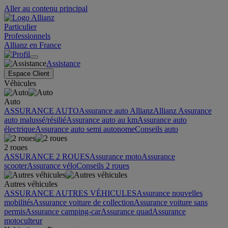
Aller au contenu principal
Particulier
Professionnels
Allianz en France
Assistance
Espace Client
Véhicules
Auto
ASSURANCE AUTO
Assurance auto Allianz
Allianz Assurance
auto malussé/résilié
Assurance auto au km
Assurance auto
électrique
Assurance auto semi autonome
Conseils auto
2 roues
ASSURANCE 2 ROUES
Assurance moto
Assurance
scooter
Assurance vélo
Conseils 2 roues
Autres véhicules
ASSURANCE AUTRES VÉHICULES
Assurance nouvelles
mobilités
Assurance voiture de collection
Assurance voiture sans
permis
Assurance camping-car
Assurance quad
Assurance
motoculteur