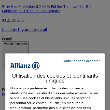
9 Ter Rue Faidherbe, 62130 St Pol Sur Ternoise
9 Ter Rue
Faidherbe, 62130 St Pol Sur Ternoise
03 21 03 03 64
Contacter l'agence par e-mail
Fermé
Voir les horaires
Continuer sans accepter
Utilisation des cookies et identifiants
uniques
Nous et nos partenaires utilisons des cookies et
Dimanche
:
Fermé
identifiants uniques afin d'améliorer votre expérience sur
Prendre rendez-vous à l'agence
le site. Ces cookies et identifiants uniques servent à
personnaliser le contenu du site, en mesurer la
fréquentation, permettre des publicités ciblées et en