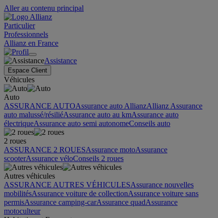
Aller au contenu principal
Particulier
Professionnels
Allianz en France
Assistance
Espace Client
Véhicules
Auto
ASSURANCE AUTO
Assurance auto Allianz
Allianz Assurance
auto malussé/résilié
Assurance auto au km
Assurance auto
électrique
Assurance auto semi autonome
Conseils auto
2 roues
ASSURANCE 2 ROUES
Assurance moto
Assurance
scooter
Assurance vélo
Conseils 2 roues
Autres véhicules
ASSURANCE AUTRES VÉHICULES
Assurance nouvelles
mobilités
Assurance voiture de collection
Assurance voiture sans
permis
Assurance camping-car
Assurance quad
Assurance
motoculteur