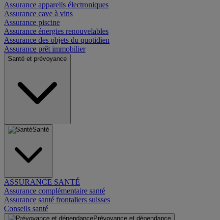
Assurance appareils électroniques
Assurance cave à vins
Assurance piscine
Assurance énergies renouvelables
Assurance des objets du quotidien
Assurance prêt immobilier
Santé et prévoyance
Santé
ASSURANCE SANTÉ
Assurance complémentaire santé
Assurance santé frontaliers suisses
Conseils santé
Prévoyance et dépendance