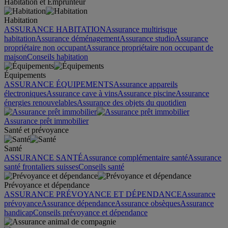
Habitation et Emprunteur
Habitation
ASSURANCE HABITATION
Assurance multirisque
habitation
Assurance déménagement
Assurance studio
Assurance
propriétaire non occupant
Assurance propriétaire non occupant de
maison
Conseils habitation
Équipements
ASSURANCE ÉQUIPEMENTS
Assurance appareils
électroniques
Assurance cave à vins
Assurance piscine
Assurance
énergies renouvelables
Assurance des objets du quotidien
Assurance prêt immobilier
Santé et prévoyance
Santé
ASSURANCE SANTÉ
Assurance complémentaire santé
Assurance
santé frontaliers suisses
Conseils santé
Prévoyance et dépendance
ASSURANCE PRÉVOYANCE ET DÉPENDANCE
Assurance
prévoyance
Assurance dépendance
Assurance obsèques
Assurance
handicap
Conseils prévoyance et dépendance