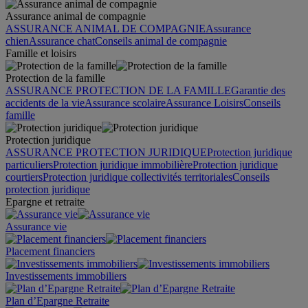
Assurance animal de compagnie
ASSURANCE ANIMAL DE COMPAGNIE
Assurance
chien
Assurance chat
Conseils animal de compagnie
Famille et loisirs
Protection de la famille
ASSURANCE PROTECTION DE LA FAMILLE
Garantie des
accidents de la vie
Assurance scolaire
Assurance Loisirs
Conseils
famille
Protection juridique
ASSURANCE PROTECTION JURIDIQUE
Protection juridique
particuliers
Protection juridique immobilière
Protection juridique
courtiers
Protection juridique collectivités territoriales
Conseils
protection juridique
Epargne et retraite
Assurance vie
Placement financiers
Investissements immobiliers
Plan d’Epargne Retraite