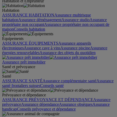
Habitation et Emprunteur
Habitation
ASSURANCE HABITATION
Assurance multirisque
habitation
Assurance déménagement
Assurance studio
Assurance
propriétaire non occupant
Assurance propriétaire non occupant de
maison
Conseils habitation
Équipements
ASSURANCE ÉQUIPEMENTS
Assurance appareils
électroniques
Assurance cave à vins
Assurance piscine
Assurance
énergies renouvelables
Assurance des objets du quotidien
Assurance prêt immobilier
Santé et prévoyance
Santé
ASSURANCE SANTÉ
Assurance complémentaire santé
Assurance
santé frontaliers suisses
Conseils santé
Prévoyance et dépendance
ASSURANCE PRÉVOYANCE ET DÉPENDANCE
Assurance
prévoyance
Assurance dépendance
Assurance obsèques
Assurance
handicap
Conseils prévoyance et dépendance