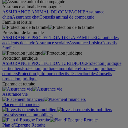
Assurance animal de compagnie
ASSURANCE ANIMAL DE COMPAGNIE
Assurance
chien
Assurance chat
Conseils animal de compagnie
Famille et loisirs
Protection de la famille
ASSURANCE PROTECTION DE LA FAMILLE
Garantie des
accidents de la vie
Assurance scolaire
Assurance Loisirs
Conseils
famille
Protection juridique
ASSURANCE PROTECTION JURIDIQUE
Protection juridique
particuliers
Protection juridique immobilière
Protection juridique
courtiers
Protection juridique collectivités territoriales
Conseils
protection juridique
Epargne et retraite
Assurance vie
Placement financiers
Investissements immobiliers
Plan d’Epargne Retraite