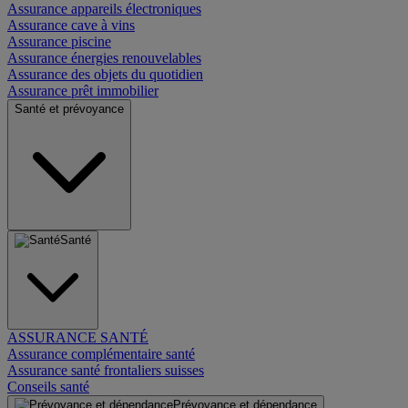
Assurance appareils électroniques
Assurance cave à vins
Assurance piscine
Assurance énergies renouvelables
Assurance des objets du quotidien
Assurance prêt immobilier
Santé et prévoyance
Santé
ASSURANCE SANTÉ
Assurance complémentaire santé
Assurance santé frontaliers suisses
Conseils santé
Prévoyance et dépendance