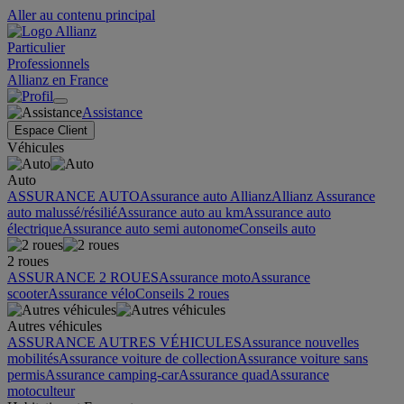
Aller au contenu principal
Particulier
Professionnels
Allianz en France
Assistance
Espace Client
Véhicules
Auto
ASSURANCE AUTO
Assurance auto Allianz
Allianz Assurance
auto malussé/résilié
Assurance auto au km
Assurance auto
électrique
Assurance auto semi autonome
Conseils auto
2 roues
ASSURANCE 2 ROUES
Assurance moto
Assurance
scooter
Assurance vélo
Conseils 2 roues
Autres véhicules
ASSURANCE AUTRES VÉHICULES
Assurance nouvelles
mobilités
Assurance voiture de collection
Assurance voiture sans
permis
Assurance camping-car
Assurance quad
Assurance
motoculteur