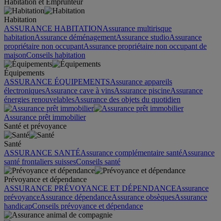
Habitation et Emprunteur
Habitation
ASSURANCE HABITATION
Assurance multirisque
habitation
Assurance déménagement
Assurance studio
Assurance
propriétaire non occupant
Assurance propriétaire non occupant de
maison
Conseils habitation
Équipements
ASSURANCE ÉQUIPEMENTS
Assurance appareils
électroniques
Assurance cave à vins
Assurance piscine
Assurance
énergies renouvelables
Assurance des objets du quotidien
Assurance prêt immobilier
Santé et prévoyance
Santé
ASSURANCE SANTÉ
Assurance complémentaire santé
Assurance
santé frontaliers suisses
Conseils santé
Prévoyance et dépendance
ASSURANCE PRÉVOYANCE ET DÉPENDANCE
Assurance
prévoyance
Assurance dépendance
Assurance obsèques
Assurance
handicap
Conseils prévoyance et dépendance