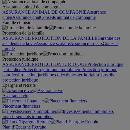
Assurance animal de compagnie
ASSURANCE ANIMAL DE COMPAGNIE
Assurance
chien
Assurance chat
Conseils animal de compagnie
Famille et loisirs
Protection de la famille
ASSURANCE PROTECTION DE LA FAMILLE
Garantie des
accidents de la vie
Assurance scolaire
Assurance Loisirs
Conseils
famille
Protection juridique
ASSURANCE PROTECTION JURIDIQUE
Protection juridique
particuliers
Protection juridique immobilière
Protection juridique
courtiers
Protection juridique collectivités territoriales
Conseils
protection juridique
Epargne et retraite
Assurance vie
Placement financiers
Investissements immobiliers
Plan d’Epargne Retraite