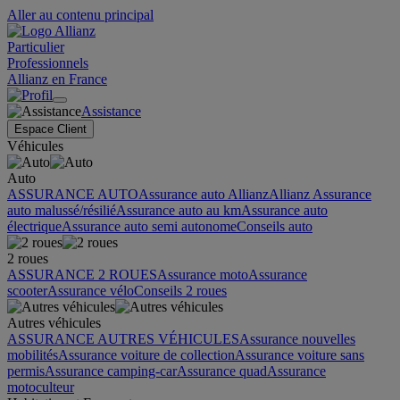
Aller au contenu principal
Particulier
Professionnels
Allianz en France
Assistance
Espace Client
Véhicules
Auto
ASSURANCE AUTO
Assurance auto Allianz
Allianz Assurance
auto malussé/résilié
Assurance auto au km
Assurance auto
électrique
Assurance auto semi autonome
Conseils auto
2 roues
ASSURANCE 2 ROUES
Assurance moto
Assurance
scooter
Assurance vélo
Conseils 2 roues
Autres véhicules
ASSURANCE AUTRES VÉHICULES
Assurance nouvelles
mobilités
Assurance voiture de collection
Assurance voiture sans
permis
Assurance camping-car
Assurance quad
Assurance
motoculteur