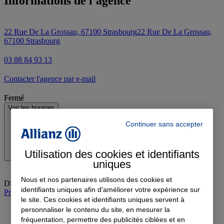
Informations de l'agence
22 Rue De La Grossau, 67100 Strasbourg
22 Rue De La Grossau,
67100 Strasbourg
03 88 84 93 13
Contacter l'agence par e-mail
Fermé
Voir les horaires
Continuer sans accepter
Utilisation des cookies et identifiants
uniques
Nous et nos partenaires utilisons des cookies et
Dimanche
:
Fermé
identifiants uniques afin d'améliorer votre expérience sur
Prendre rendez-vous à l'agence
le site. Ces cookies et identifiants uniques servent à
personnaliser le contenu du site, en mesurer la
fréquentation, permettre des publicités ciblées et en