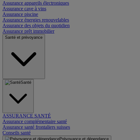
Assurance appareils électroniques
Assurance cave à vins
Assurance piscine
Assurance énergies renouvelables
Assurance des objets du quotidien
Assurance prêt immobilier
Santé et prévoyance
Santé
ASSURANCE SANTÉ
Assurance complémentaire santé
Assurance santé frontaliers suisses
Conseils santé
Prévoyance et dépendance