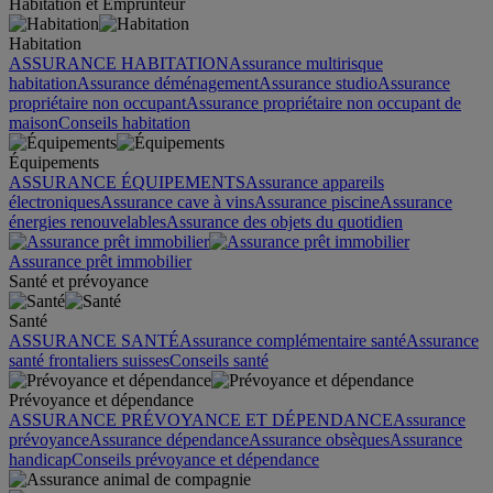
Habitation et Emprunteur
Habitation
ASSURANCE HABITATION
Assurance multirisque
habitation
Assurance déménagement
Assurance studio
Assurance
propriétaire non occupant
Assurance propriétaire non occupant de
maison
Conseils habitation
Équipements
ASSURANCE ÉQUIPEMENTS
Assurance appareils
électroniques
Assurance cave à vins
Assurance piscine
Assurance
énergies renouvelables
Assurance des objets du quotidien
Assurance prêt immobilier
Santé et prévoyance
Santé
ASSURANCE SANTÉ
Assurance complémentaire santé
Assurance
santé frontaliers suisses
Conseils santé
Prévoyance et dépendance
ASSURANCE PRÉVOYANCE ET DÉPENDANCE
Assurance
prévoyance
Assurance dépendance
Assurance obsèques
Assurance
handicap
Conseils prévoyance et dépendance