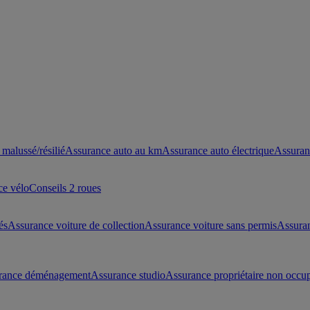
malussé/résilié
Assurance auto au km
Assurance auto électrique
Assuran
ce vélo
Conseils 2 roues
és
Assurance voiture de collection
Assurance voiture sans permis
Assura
rance déménagement
Assurance studio
Assurance propriétaire non occu