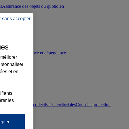
es
Assurance des objets du quotidien
r sans accepter
ues
p
Conseils prévoyance et dépendance
améliorer
ersonnaliser
lées et en
ifiants
rer les
otection juridique collectivités territoriales
Conseils protection
epter