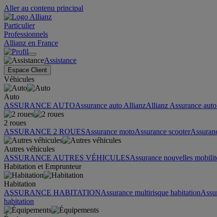
Aller au contenu principal
Particulier
Professionnels
Allianz en France
Assistance
Espace Client
Véhicules
Auto
ASSURANCE AUTO
Assurance auto Allianz
Allianz Assurance auto 
2 roues
ASSURANCE 2 ROUES
Assurance moto
Assurance scooter
Assuran
Autres véhicules
ASSURANCE AUTRES VÉHICULES
Assurance nouvelles mobilit
Habitation et Emprunteur
Habitation
ASSURANCE HABITATION
Assurance multirisque habitation
Assu
habitation