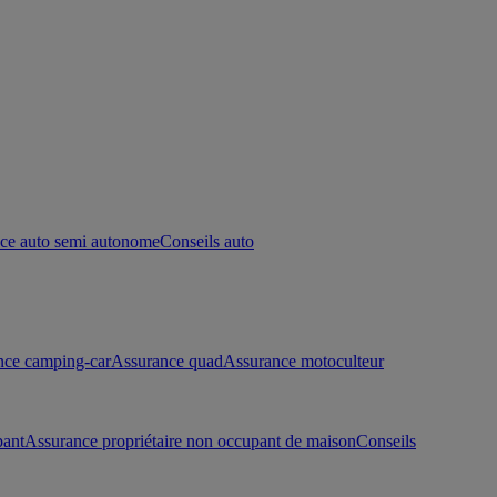
ce auto semi autonome
Conseils auto
nce camping-car
Assurance quad
Assurance motoculteur
pant
Assurance propriétaire non occupant de maison
Conseils