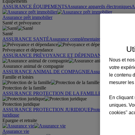
Équipements
ASSURANCE ÉQUIPEMENTS
Assurance appareils électroniques
A
Assurance prêt immobilier
Santé et prévoyance
Santé
ASSURANCE SANTÉ
Assurance complémentaire santé
Assurance sa
Ut
Prévoyance et dépendance
ASSURANCE PRÉVOYANCE ET DÉPENDANCE
Assurance pr
Nous et nos 
Assurance animal de compagnie
votre expéri
ASSURANCE ANIMAL DE COMPAGNIE
Assurance chien
Assura
le contenu d
Famille et loisirs
mesurer les
Protection de la famille
ASSURANCE PROTECTION DE LA FAMILLE
Garantie des accid
En cliquant 
Protection juridique
uniques. Vou
ASSURANCE PROTECTION JURIDIQUE
Protection juridique par
cookies" ac
juridique
Epargne et retraite
Assurance vie