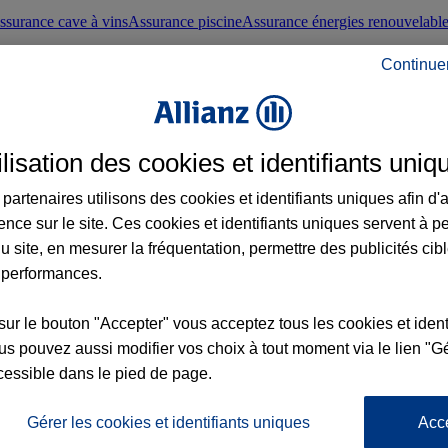
ssurance cave à vins
Assurance piscine
Assurance énergies renouvelabl
Continue
nté frontaliers suisses
Conseils santé
ilisation des cookies et identifiants uniq
évoyance
Assurance dépendance
Assurance obsèques
Assurance handica
partenaires utilisons des cookies et identifiants uniques afin d'
ence sur le site. Ces cookies et identifiants uniques servent à p
nce chat
Conseils animal de compagnie
u site, en mesurer la fréquentation, permettre des publicités cib
 performances.
ents de la vie
Assurance scolaire
Assurance Loisirs
Conseils famille
sur le bouton "Accepter" vous acceptez tous les cookies et ident
s pouvez aussi modifier vos choix à tout moment via le lien "Gé
ticuliers
Protection juridique immobilière
Protection juridique courtiers
Pr
cessible dans le pied de page.
Gérer les cookies et identifiants uniques
Acc