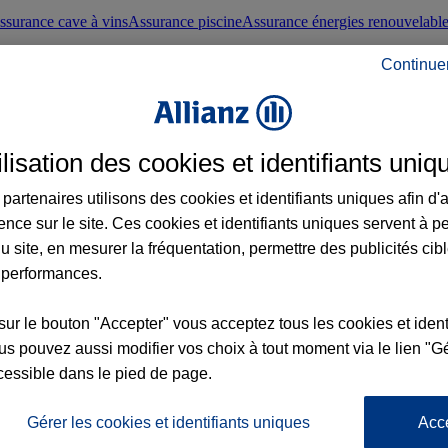
ssurance cave à vins
Assurance piscine
Assurance énergies renouvelabl
Continue
nté frontaliers suisses
Conseils santé
ilisation des cookies et identifiants uniq
évoyance
Assurance dépendance
Assurance obsèques
Assurance handica
partenaires utilisons des cookies et identifiants uniques afin d'
ence sur le site. Ces cookies et identifiants uniques servent à p
nce chat
Conseils animal de compagnie
u site, en mesurer la fréquentation, permettre des publicités cib
 performances.
ents de la vie
Assurance scolaire
Assurance Loisirs
Conseils famille
sur le bouton "Accepter" vous acceptez tous les cookies et ident
s pouvez aussi modifier vos choix à tout moment via le lien "Gé
ticuliers
Protection juridique immobilière
Protection juridique courtiers
Pr
cessible dans le pied de page.
Gérer les cookies et identifiants uniques
Acc