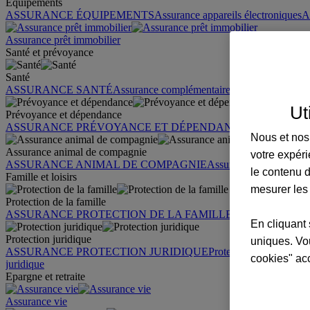
Équipements
ASSURANCE ÉQUIPEMENTS
Assurance appareils électroniques
A
Assurance prêt immobilier
Santé et prévoyance
Santé
ASSURANCE SANTÉ
Assurance complémentaire santé
Assurance sa
Ut
Prévoyance et dépendance
ASSURANCE PRÉVOYANCE ET DÉPENDANCE
Assurance pr
Nous et nos 
Assurance animal de compagnie
votre expéri
ASSURANCE ANIMAL DE COMPAGNIE
Assurance chien
Assura
le contenu d
Famille et loisirs
mesurer les
Protection de la famille
ASSURANCE PROTECTION DE LA FAMILLE
Garantie des accid
En cliquant 
Protection juridique
uniques. Vou
ASSURANCE PROTECTION JURIDIQUE
Protection juridique par
cookies" ac
juridique
Epargne et retraite
Assurance vie