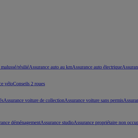
malussé/résilié
Assurance auto au km
Assurance auto électrique
Assuran
ce vélo
Conseils 2 roues
és
Assurance voiture de collection
Assurance voiture sans permis
Assura
rance déménagement
Assurance studio
Assurance propriétaire non occu