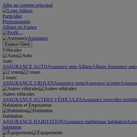
Aller au contenu principal
Particulier
Professionnels
Allianz en France
Assistance
Espace Client
Véhicules
Auto
ASSURANCE AUTO
Assurance auto Allianz
Allianz Assurance auto 
2 roues
ASSURANCE 2 ROUES
Assurance moto
Assurance scooter
Assuran
Autres véhicules
ASSURANCE AUTRES VÉHICULES
Assurance nouvelles mobilit
Habitation et Emprunteur
Habitation
ASSURANCE HABITATION
Assurance multirisque habitation
Assu
habitation