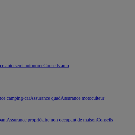
ce auto semi autonome
Conseils auto
nce camping-car
Assurance quad
Assurance motoculteur
pant
Assurance propriétaire non occupant de maison
Conseils