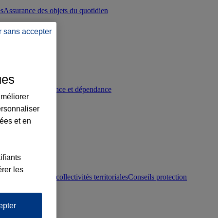
es
Assurance des objets du quotidien
r sans accepter
ues
p
Conseils prévoyance et dépendance
améliorer
ersonnaliser
lées et en
ifiants
rer les
otection juridique collectivités territoriales
Conseils protection
epter