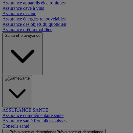
Assurance appareils électroniques
Assurance cave à vins
Assurance piscine
Assurance énergies renouvelables
Assurance des objets du quotidien
Assurance prêt immobilier
Santé et prévoyance
Santé
ASSURANCE SANTÉ
Assurance complémentaire santé
Assurance santé frontaliers suisses
Conseils santé
Prévoyance et dépendance