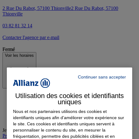
2 Rue Du Rabot, 57100 Thionville
2 Rue Du Rabot, 57100
Thionville
03 82 81 32 14
Contacter l'agence par e-mail
Fermé
Voir les horaires
Continuer sans accepter
Utilisation des cookies et identifiants
uniques
Nous et nos partenaires utilisons des cookies et
identifiants uniques afin d'améliorer votre expérience sur
le site. Ces cookies et identifiants uniques servent à
personnaliser le contenu du site, en mesurer la
Jeudi
:
09:00-20:00
Prendre rendez-vous à l'agence
fréquentation, permettre des publicités ciblées et en