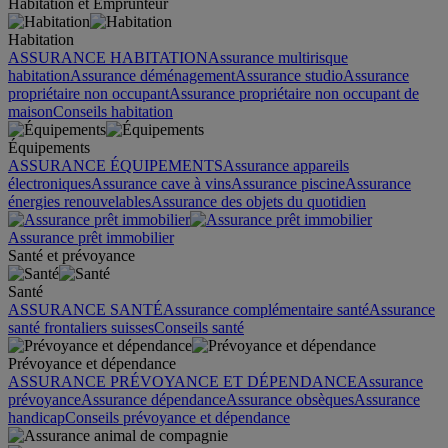
Habitation et Emprunteur
Habitation
ASSURANCE HABITATION
Assurance multirisque
habitation
Assurance déménagement
Assurance studio
Assurance
propriétaire non occupant
Assurance propriétaire non occupant de
maison
Conseils habitation
Équipements
ASSURANCE ÉQUIPEMENTS
Assurance appareils
électroniques
Assurance cave à vins
Assurance piscine
Assurance
énergies renouvelables
Assurance des objets du quotidien
Assurance prêt immobilier
Santé et prévoyance
Santé
ASSURANCE SANTÉ
Assurance complémentaire santé
Assurance
santé frontaliers suisses
Conseils santé
Prévoyance et dépendance
ASSURANCE PRÉVOYANCE ET DÉPENDANCE
Assurance
prévoyance
Assurance dépendance
Assurance obsèques
Assurance
handicap
Conseils prévoyance et dépendance