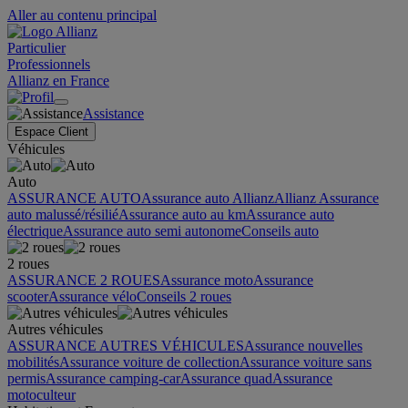
Aller au contenu principal
Particulier
Professionnels
Allianz en France
Assistance
Espace Client
Véhicules
Auto
ASSURANCE AUTO
Assurance auto Allianz
Allianz Assurance
auto malussé/résilié
Assurance auto au km
Assurance auto
électrique
Assurance auto semi autonome
Conseils auto
2 roues
ASSURANCE 2 ROUES
Assurance moto
Assurance
scooter
Assurance vélo
Conseils 2 roues
Autres véhicules
ASSURANCE AUTRES VÉHICULES
Assurance nouvelles
mobilités
Assurance voiture de collection
Assurance voiture sans
permis
Assurance camping-car
Assurance quad
Assurance
motoculteur