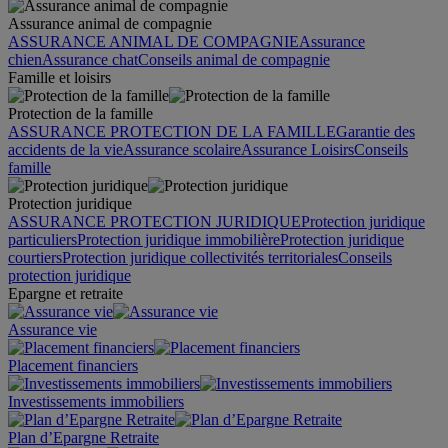
Assurance animal de compagnie
ASSURANCE ANIMAL DE COMPAGNIE
Assurance
chien
Assurance chat
Conseils animal de compagnie
Famille et loisirs
Protection de la famille
ASSURANCE PROTECTION DE LA FAMILLE
Garantie des
accidents de la vie
Assurance scolaire
Assurance Loisirs
Conseils
famille
Protection juridique
ASSURANCE PROTECTION JURIDIQUE
Protection juridique
particuliers
Protection juridique immobilière
Protection juridique
courtiers
Protection juridique collectivités territoriales
Conseils
protection juridique
Epargne et retraite
Assurance vie
Placement financiers
Investissements immobiliers
Plan d’Epargne Retraite