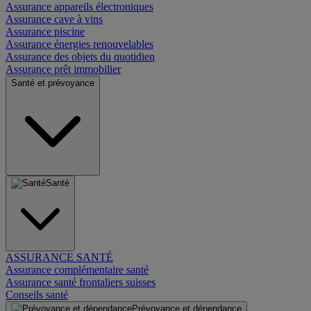
Assurance appareils électroniques
Assurance cave à vins
Assurance piscine
Assurance énergies renouvelables
Assurance des objets du quotidien
Assurance prêt immobilier
Santé et prévoyance
Santé
ASSURANCE SANTÉ
Assurance complémentaire santé
Assurance santé frontaliers suisses
Conseils santé
Prévoyance et dépendance