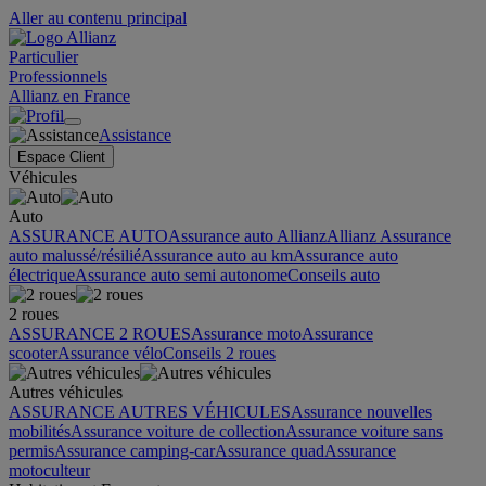
Aller au contenu principal
Particulier
Professionnels
Allianz en France
Assistance
Espace Client
Véhicules
Auto
ASSURANCE AUTO
Assurance auto Allianz
Allianz Assurance
auto malussé/résilié
Assurance auto au km
Assurance auto
électrique
Assurance auto semi autonome
Conseils auto
2 roues
ASSURANCE 2 ROUES
Assurance moto
Assurance
scooter
Assurance vélo
Conseils 2 roues
Autres véhicules
ASSURANCE AUTRES VÉHICULES
Assurance nouvelles
mobilités
Assurance voiture de collection
Assurance voiture sans
permis
Assurance camping-car
Assurance quad
Assurance
motoculteur