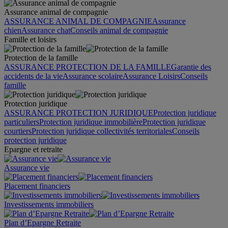
Assurance animal de compagnie
ASSURANCE ANIMAL DE COMPAGNIE
Assurance
chien
Assurance chat
Conseils animal de compagnie
Famille et loisirs
Protection de la famille
ASSURANCE PROTECTION DE LA FAMILLE
Garantie des
accidents de la vie
Assurance scolaire
Assurance Loisirs
Conseils
famille
Protection juridique
ASSURANCE PROTECTION JURIDIQUE
Protection juridique
particuliers
Protection juridique immobilière
Protection juridique
courtiers
Protection juridique collectivités territoriales
Conseils
protection juridique
Epargne et retraite
Assurance vie
Placement financiers
Investissements immobiliers
Plan d’Epargne Retraite