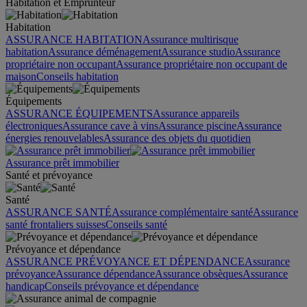
Habitation et Emprunteur
Habitation
ASSURANCE HABITATION
Assurance multirisque
habitation
Assurance déménagement
Assurance studio
Assurance
propriétaire non occupant
Assurance propriétaire non occupant de
maison
Conseils habitation
Équipements
ASSURANCE ÉQUIPEMENTS
Assurance appareils
électroniques
Assurance cave à vins
Assurance piscine
Assurance
énergies renouvelables
Assurance des objets du quotidien
Assurance prêt immobilier
Santé et prévoyance
Santé
ASSURANCE SANTÉ
Assurance complémentaire santé
Assurance
santé frontaliers suisses
Conseils santé
Prévoyance et dépendance
ASSURANCE PRÉVOYANCE ET DÉPENDANCE
Assurance
prévoyance
Assurance dépendance
Assurance obsèques
Assurance
handicap
Conseils prévoyance et dépendance