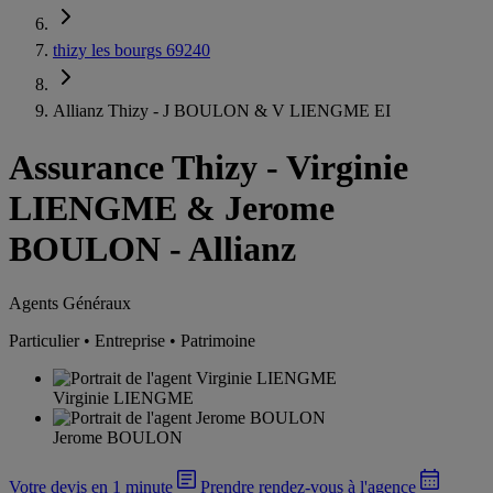
thizy les bourgs 69240
Allianz Thizy - J BOULON & V LIENGME EI
Assurance Thizy
-
Virginie
LIENGME & Jerome
BOULON - Allianz
Agents Généraux
Particulier • Entreprise • Patrimoine
Virginie LIENGME
Jerome BOULON
Votre devis en 1 minute
Prendre rendez-vous à l'agence