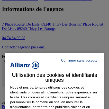
Informations de l'agence
7 Place Rouget De Lisle, 69240 Thizy Les Bourgs
7 Place Rouget
De Lisle, 69240 Thizy Les Bourgs
04 74 64 00 28
Contacter l'agence par e-mail
Fermé
Continuer sans accepter
Voir les horaires
Utilisation des cookies et identifiants
uniques
Nous et nos partenaires utilisons des cookies et
identifiants uniques afin d'améliorer votre expérience sur
le site. Ces cookies et identifiants uniques servent à
personnaliser le contenu du site, en mesurer la
Jeudi
:
09:00-12:30, 14:00-18:30
Prendre rendez-vous à l'agence
fréquentation, permettre des publicités ciblées et en