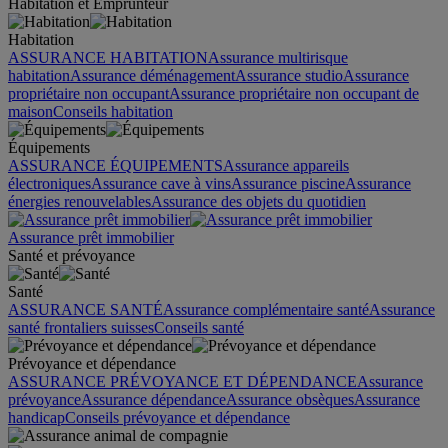
Habitation et Emprunteur
Habitation
ASSURANCE HABITATION
Assurance multirisque
habitation
Assurance déménagement
Assurance studio
Assurance
propriétaire non occupant
Assurance propriétaire non occupant de
maison
Conseils habitation
Équipements
ASSURANCE ÉQUIPEMENTS
Assurance appareils
électroniques
Assurance cave à vins
Assurance piscine
Assurance
énergies renouvelables
Assurance des objets du quotidien
Assurance prêt immobilier
Santé et prévoyance
Santé
ASSURANCE SANTÉ
Assurance complémentaire santé
Assurance
santé frontaliers suisses
Conseils santé
Prévoyance et dépendance
ASSURANCE PRÉVOYANCE ET DÉPENDANCE
Assurance
prévoyance
Assurance dépendance
Assurance obsèques
Assurance
handicap
Conseils prévoyance et dépendance