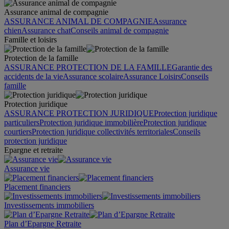
Assurance animal de compagnie
ASSURANCE ANIMAL DE COMPAGNIE
Assurance
chien
Assurance chat
Conseils animal de compagnie
Famille et loisirs
Protection de la famille
ASSURANCE PROTECTION DE LA FAMILLE
Garantie des
accidents de la vie
Assurance scolaire
Assurance Loisirs
Conseils
famille
Protection juridique
ASSURANCE PROTECTION JURIDIQUE
Protection juridique
particuliers
Protection juridique immobilière
Protection juridique
courtiers
Protection juridique collectivités territoriales
Conseils
protection juridique
Epargne et retraite
Assurance vie
Placement financiers
Investissements immobiliers
Plan d’Epargne Retraite