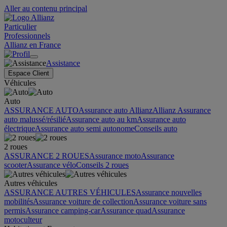
Aller au contenu principal
Particulier
Professionnels
Allianz en France
Assistance
Espace Client
Véhicules
Auto
ASSURANCE AUTO
Assurance auto Allianz
Allianz Assurance
auto malussé/résilié
Assurance auto au km
Assurance auto
électrique
Assurance auto semi autonome
Conseils auto
2 roues
ASSURANCE 2 ROUES
Assurance moto
Assurance
scooter
Assurance vélo
Conseils 2 roues
Autres véhicules
ASSURANCE AUTRES VÉHICULES
Assurance nouvelles
mobilités
Assurance voiture de collection
Assurance voiture sans
permis
Assurance camping-car
Assurance quad
Assurance
motoculteur