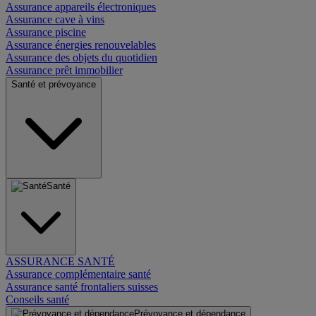
Assurance appareils électroniques
Assurance cave à vins
Assurance piscine
Assurance énergies renouvelables
Assurance des objets du quotidien
Assurance prêt immobilier
Santé et prévoyance
Santé
ASSURANCE SANTÉ
Assurance complémentaire santé
Assurance santé frontaliers suisses
Conseils santé
Prévoyance et dépendance