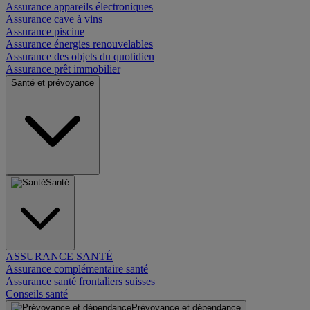
Assurance appareils électroniques
Assurance cave à vins
Assurance piscine
Assurance énergies renouvelables
Assurance des objets du quotidien
Assurance prêt immobilier
Santé et prévoyance
Santé
ASSURANCE SANTÉ
Assurance complémentaire santé
Assurance santé frontaliers suisses
Conseils santé
Prévoyance et dépendance