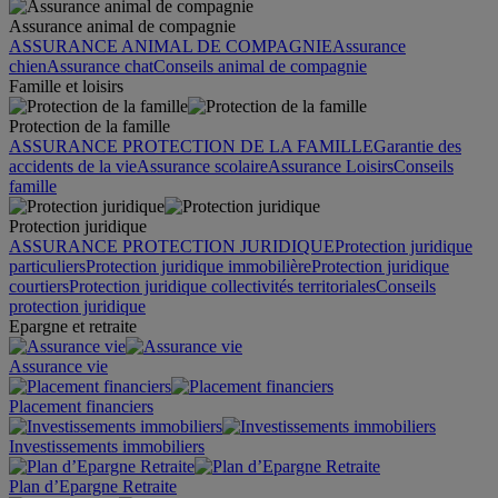
Assurance animal de compagnie
ASSURANCE ANIMAL DE COMPAGNIE
Assurance
chien
Assurance chat
Conseils animal de compagnie
Famille et loisirs
Protection de la famille
ASSURANCE PROTECTION DE LA FAMILLE
Garantie des
accidents de la vie
Assurance scolaire
Assurance Loisirs
Conseils
famille
Protection juridique
ASSURANCE PROTECTION JURIDIQUE
Protection juridique
particuliers
Protection juridique immobilière
Protection juridique
courtiers
Protection juridique collectivités territoriales
Conseils
protection juridique
Epargne et retraite
Assurance vie
Placement financiers
Investissements immobiliers
Plan d’Epargne Retraite