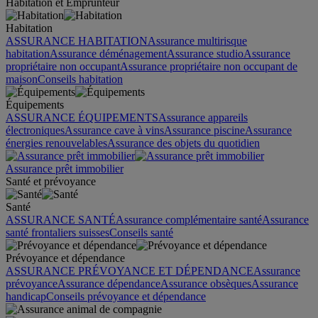
Habitation et Emprunteur
Habitation
ASSURANCE HABITATION
Assurance multirisque
habitation
Assurance déménagement
Assurance studio
Assurance
propriétaire non occupant
Assurance propriétaire non occupant de
maison
Conseils habitation
Équipements
ASSURANCE ÉQUIPEMENTS
Assurance appareils
électroniques
Assurance cave à vins
Assurance piscine
Assurance
énergies renouvelables
Assurance des objets du quotidien
Assurance prêt immobilier
Santé et prévoyance
Santé
ASSURANCE SANTÉ
Assurance complémentaire santé
Assurance
santé frontaliers suisses
Conseils santé
Prévoyance et dépendance
ASSURANCE PRÉVOYANCE ET DÉPENDANCE
Assurance
prévoyance
Assurance dépendance
Assurance obsèques
Assurance
handicap
Conseils prévoyance et dépendance