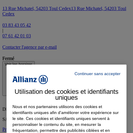
13 Rue Michatel, 54203 Toul Cedex
13 Rue Michatel, 54203 Toul
Cedex
03 83 43 05 42
|
07 61 42 01 03
Contacter l'agence par e-mail
Fermé
Voir les horaires
Continuer sans accepter
Utilisation des cookies et identifiants
uniques
Nous et nos partenaires utilisons des cookies et
Dimanche
:
Fermé
identifiants uniques afin d'améliorer votre expérience sur
le site. Ces cookies et identifiants uniques servent à
SAMEDI SUR RDV UNIQUEMENT
personnaliser le contenu du site, en mesurer la
Prendre rendez-vous à l'agence
fréquentation, permettre des publicités ciblées et en