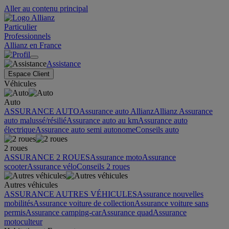
Aller au contenu principal
Particulier
Professionnels
Allianz en France
Assistance
Espace Client
Véhicules
Auto
ASSURANCE AUTO
Assurance auto Allianz
Allianz Assurance
auto malussé/résilié
Assurance auto au km
Assurance auto
électrique
Assurance auto semi autonome
Conseils auto
2 roues
ASSURANCE 2 ROUES
Assurance moto
Assurance
scooter
Assurance vélo
Conseils 2 roues
Autres véhicules
ASSURANCE AUTRES VÉHICULES
Assurance nouvelles
mobilités
Assurance voiture de collection
Assurance voiture sans
permis
Assurance camping-car
Assurance quad
Assurance
motoculteur