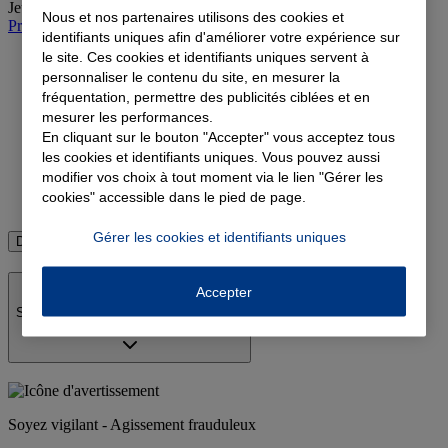
Jeudi
:
09:00-12:00, 14:00-19:00
Nous et nos partenaires utilisons des cookies et
Prendre rendez-vous à l'agence
identifiants uniques afin d'améliorer votre expérience sur
le site. Ces cookies et identifiants uniques servent à
personnaliser le contenu du site, en mesurer la
fréquentation, permettre des publicités ciblées et en
Devis complémentaire santé
mesurer les performances.
Devis assurance emprunteur
En cliquant sur le bouton "Accepter" vous acceptez tous
les cookies et identifiants uniques. Vous pouvez aussi
Devis assurance retraite
modifier vos choix à tout moment via le lien "Gérer les
cookies" accessible dans le pied de page.
Devis assurance vie
Gérer les cookies et identifiants uniques
Découvrir toutes les assurances
Accepter
Soyez vigilant - Agissement frauduleux
Soyez vigilant - Agissement frauduleux