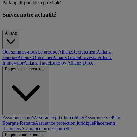
Parking disponible à proximité
Suivez notre actualité
Allianz
Qui sommes-nous
Le groupe Allianz
Recrutement
Allianz
Banque
Allianz Outre-mer
Allianz Global Investor
Allianz
Immovalor
Allianz Trade
Luko by Allianz Direct
Pages les + consultées
Assurance santé
Assurance prêt immobilier
Assurance vie
Plan
Epargne Retraite
Assurance protection juridique
Placements
financiers
Assurance professionnelle
Pages recommandées