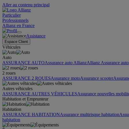
Aller au contenu principal
Particulier
Professionnels
Allianz en France
Assistance
Espace Client
Véhicules
Auto
ASSURANCE AUTO
Assurance auto Allianz
Allianz Assurance auto 
2 roues
ASSURANCE 2 ROUES
Assurance moto
Assurance scooter
Assuran
Autres véhicules
ASSURANCE AUTRES VÉHICULES
Assurance nouvelles mobilit
Habitation et Emprunteur
Habitation
ASSURANCE HABITATION
Assurance multirisque habitation
Assu
habitation