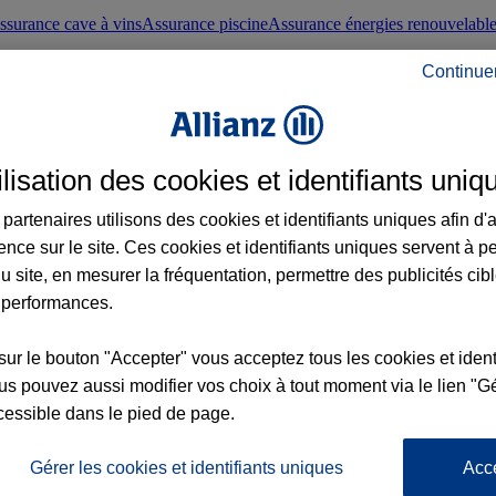
ssurance cave à vins
Assurance piscine
Assurance énergies renouvelabl
Continue
nté frontaliers suisses
Conseils santé
ilisation des cookies et identifiants uniq
évoyance
Assurance dépendance
Assurance obsèques
Assurance handica
partenaires utilisons des cookies et identifiants uniques afin d'
ence sur le site. Ces cookies et identifiants uniques servent à p
nce chat
Conseils animal de compagnie
u site, en mesurer la fréquentation, permettre des publicités cib
 performances.
ents de la vie
Assurance scolaire
Assurance Loisirs
Conseils famille
sur le bouton "Accepter" vous acceptez tous les cookies et ident
s pouvez aussi modifier vos choix à tout moment via le lien "Gé
ticuliers
Protection juridique immobilière
Protection juridique courtiers
Pr
cessible dans le pied de page.
Gérer les cookies et identifiants uniques
Acc