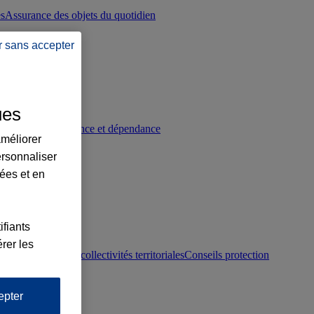
es
Assurance des objets du quotidien
r sans accepter
ues
p
Conseils prévoyance et dépendance
améliorer
ersonnaliser
lées et en
ifiants
rer les
otection juridique collectivités territoriales
Conseils protection
epter