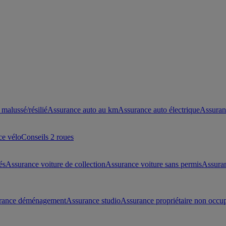
malussé/résilié
Assurance auto au km
Assurance auto électrique
Assuran
ce vélo
Conseils 2 roues
és
Assurance voiture de collection
Assurance voiture sans permis
Assura
rance déménagement
Assurance studio
Assurance propriétaire non occu