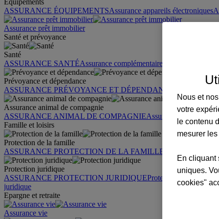
Équipements
ASSURANCE ÉQUIPEMENTS
Assurance appareils électroniques
A
Assurance prêt immobilier
Santé et prévoyance
Santé
ASSURANCE SANTÉ
Assurance complémentaire santé
Assurance sa
Ut
Prévoyance et dépendance
ASSURANCE PRÉVOYANCE ET DÉPENDANCE
Assurance pr
Nous et nos 
Assurance animal de compagnie
votre expéri
ASSURANCE ANIMAL DE COMPAGNIE
Assurance chien
Assura
le contenu d
Famille et loisirs
mesurer les
Protection de la famille
ASSURANCE PROTECTION DE LA FAMILLE
Garantie des accid
En cliquant 
Protection juridique
uniques. Vou
ASSURANCE PROTECTION JURIDIQUE
Protection juridique par
cookies" ac
juridique
Epargne et retraite
Assurance vie