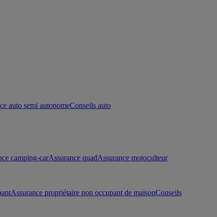
ce auto semi autonome
Conseils auto
nce camping-car
Assurance quad
Assurance motoculteur
pant
Assurance propriétaire non occupant de maison
Conseils