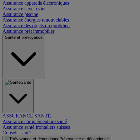
Assurance appareils électroniques
Assurance cave à vins
Assurance piscine
Assurance énergies renouvelables
Assurance des objets du quotidien
Assurance prêt immobilier
Santé et prévoyance
Santé
ASSURANCE SANTÉ
Assurance complémentaire santé
Assurance santé frontaliers suisses
Conseils santé
Prévoyance et dépendance