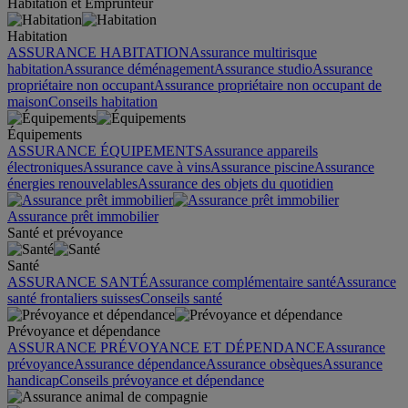
Habitation et Emprunteur
Habitation
ASSURANCE HABITATION
Assurance multirisque
habitation
Assurance déménagement
Assurance studio
Assurance
propriétaire non occupant
Assurance propriétaire non occupant de
maison
Conseils habitation
Équipements
ASSURANCE ÉQUIPEMENTS
Assurance appareils
électroniques
Assurance cave à vins
Assurance piscine
Assurance
énergies renouvelables
Assurance des objets du quotidien
Assurance prêt immobilier
Santé et prévoyance
Santé
ASSURANCE SANTÉ
Assurance complémentaire santé
Assurance
santé frontaliers suisses
Conseils santé
Prévoyance et dépendance
ASSURANCE PRÉVOYANCE ET DÉPENDANCE
Assurance
prévoyance
Assurance dépendance
Assurance obsèques
Assurance
handicap
Conseils prévoyance et dépendance