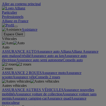
Aller au contenu principal
Particulier
Professionnels
Allianz en France
Assistance
Espace Client
Véhicules
Auto
ASSURANCE AUTO
Assurance auto Allianz
Allianz Assurance
auto malussé/résilié
Assurance auto au km
Assurance auto
électrique
Assurance auto semi autonome
Conseils auto
2 roues
ASSURANCE 2 ROUES
Assurance moto
Assurance
scooter
Assurance vélo
Conseils 2 roues
Autres véhicules
ASSURANCE AUTRES VÉHICULES
Assurance nouvelles
mobilités
Assurance voiture de collection
Assurance voiture sans
permis
Assurance camping-car
Assurance quad
Assurance
motoculteur