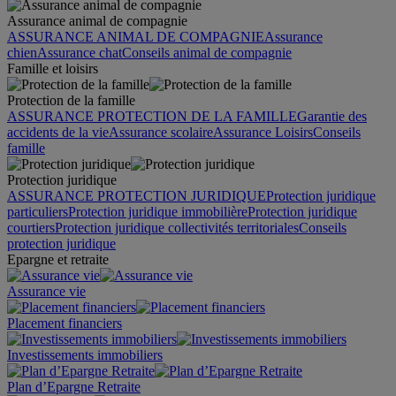
Assurance animal de compagnie
ASSURANCE ANIMAL DE COMPAGNIE
Assurance
chien
Assurance chat
Conseils animal de compagnie
Famille et loisirs
Protection de la famille
ASSURANCE PROTECTION DE LA FAMILLE
Garantie des
accidents de la vie
Assurance scolaire
Assurance Loisirs
Conseils
famille
Protection juridique
ASSURANCE PROTECTION JURIDIQUE
Protection juridique
particuliers
Protection juridique immobilière
Protection juridique
courtiers
Protection juridique collectivités territoriales
Conseils
protection juridique
Epargne et retraite
Assurance vie
Placement financiers
Investissements immobiliers
Plan d’Epargne Retraite