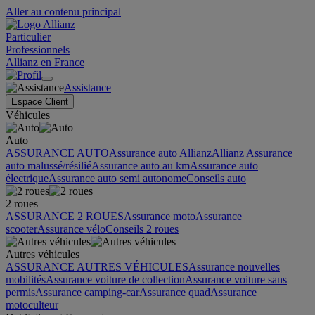
Aller au contenu principal
Particulier
Professionnels
Allianz en France
Assistance
Espace Client
Véhicules
Auto
ASSURANCE AUTO
Assurance auto Allianz
Allianz Assurance
auto malussé/résilié
Assurance auto au km
Assurance auto
électrique
Assurance auto semi autonome
Conseils auto
2 roues
ASSURANCE 2 ROUES
Assurance moto
Assurance
scooter
Assurance vélo
Conseils 2 roues
Autres véhicules
ASSURANCE AUTRES VÉHICULES
Assurance nouvelles
mobilités
Assurance voiture de collection
Assurance voiture sans
permis
Assurance camping-car
Assurance quad
Assurance
motoculteur