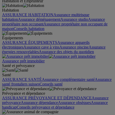
Habitation et Emprunteur
Habitation
ASSURANCE HABITATION
Assurance multirisque
habitation
Assurance déménagement
Assurance studio
Assurance
propriétaire non occupant
Assurance propriétaire non occupant de
maison
Conseils habitation
Équipements
ASSURANCE ÉQUIPEMENTS
Assurance appareils
électroniques
Assurance cave à vins
Assurance piscine
Assurance
énergies renouvelables
Assurance des objets du quotidien
Assurance prêt immobilier
Santé et prévoyance
Santé
ASSURANCE SANTÉ
Assurance complémentaire santé
Assurance
santé frontaliers suisses
Conseils santé
Prévoyance et dépendance
ASSURANCE PRÉVOYANCE ET DÉPENDANCE
Assurance
prévoyance
Assurance dépendance
Assurance obsèques
Assurance
handicap
Conseils prévoyance et dépendance