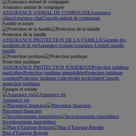
Assurance animal de compagnie
ASSURANCE ANIMAL DE COMPAGNIE
Assurance
chien
Assurance chat
Conseils animal de compagnie
Famille et loisirs
Protection de la famille
ASSURANCE PROTECTION DE LA FAMILLE
Garantie des
accidents de la vie
Assurance scolaire
Assurance Loisirs
Conseils
famille
Protection juridique
ASSURANCE PROTECTION JURIDIQUE
Protection juridique
particuliers
Protection juridique immobilière
Protection juridique
courtiers
Protection juridique collectivités territoriales
Conseils
protection juridique
Epargne et retraite
Assurance vie
Placement financiers
Investissements immobiliers
Plan d’Epargne Retraite