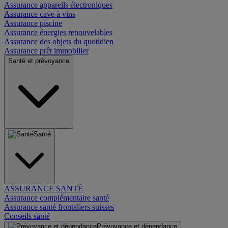
Assurance appareils électroniques
Assurance cave à vins
Assurance piscine
Assurance énergies renouvelables
Assurance des objets du quotidien
Assurance prêt immobilier
Santé et prévoyance
Santé
ASSURANCE SANTÉ
Assurance complémentaire santé
Assurance santé frontaliers suisses
Conseils santé
Prévoyance et dépendance