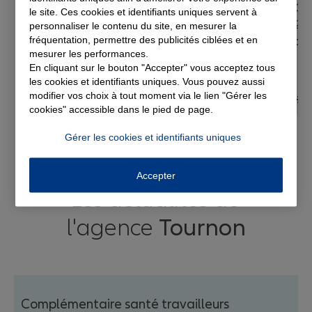
Off
le site. Ces cookies et identifiants uniques servent à
202
personnaliser le contenu du site, en mesurer la
fréquentation, permettre des publicités ciblées et en
ag
mesurer les performances.
En cliquant sur le bouton "Accepter" vous acceptez tous
les cookies et identifiants uniques. Vous pouvez aussi
modifier vos choix à tout moment via le lien "Gérer les
EN SAVOIR PLUS
cookies" accessible dans le pied de page.
Nathalie CHEYNET
Gérer les cookies et identifiants uniques
Gestionnaire Sinistres
Accepter
Les actualités de
l'agence
Tournon
Complémentaire santé travailleurs