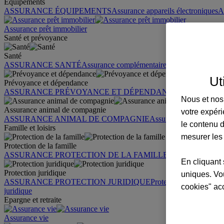
Équipements
ASSURANCE ÉQUIPEMENTS
Assurance appareils électroniques
A
Assurance prêt immobilier
Santé et prévoyance
Santé
ASSURANCE SANTÉ
Assurance complémentaire santé
Assurance sa
Ut
Prévoyance et dépendance
ASSURANCE PRÉVOYANCE ET DÉPENDANCE
Assurance pr
Nous et nos 
Assurance animal de compagnie
votre expéri
ASSURANCE ANIMAL DE COMPAGNIE
Assurance chien
Assura
le contenu d
Famille et loisirs
mesurer les
Protection de la famille
ASSURANCE PROTECTION DE LA FAMILLE
Garantie des accid
En cliquant 
Protection juridique
uniques. Vou
ASSURANCE PROTECTION JURIDIQUE
Protection juridique par
cookies" ac
juridique
Epargne et retraite
Assurance vie