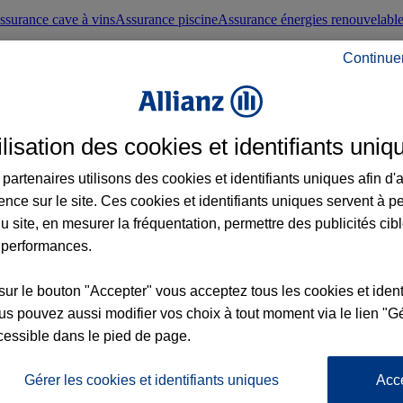
ssurance cave à vins
Assurance piscine
Assurance énergies renouvelabl
Continue
nté frontaliers suisses
Conseils santé
ilisation des cookies et identifiants uniq
évoyance
Assurance dépendance
Assurance obsèques
Assurance handica
partenaires utilisons des cookies et identifiants uniques afin d'
ence sur le site. Ces cookies et identifiants uniques servent à p
nce chat
Conseils animal de compagnie
u site, en mesurer la fréquentation, permettre des publicités cib
 performances.
ents de la vie
Assurance scolaire
Assurance Loisirs
Conseils famille
sur le bouton "Accepter" vous acceptez tous les cookies et ident
s pouvez aussi modifier vos choix à tout moment via le lien "Gé
ticuliers
Protection juridique immobilière
Protection juridique courtiers
Pr
cessible dans le pied de page.
Gérer les cookies et identifiants uniques
Acc