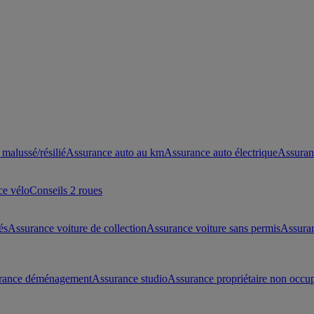
malussé/résilié
Assurance auto au km
Assurance auto électrique
Assuran
ce vélo
Conseils 2 roues
és
Assurance voiture de collection
Assurance voiture sans permis
Assura
rance déménagement
Assurance studio
Assurance propriétaire non occu