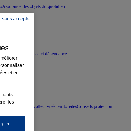
es
Assurance des objets du quotidien
r sans accepter
ues
p
Conseils prévoyance et dépendance
améliorer
ersonnaliser
lées et en
ifiants
rer les
otection juridique collectivités territoriales
Conseils protection
epter