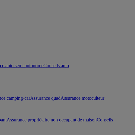
ce auto semi autonome
Conseils auto
nce camping-car
Assurance quad
Assurance motoculteur
pant
Assurance propriétaire non occupant de maison
Conseils