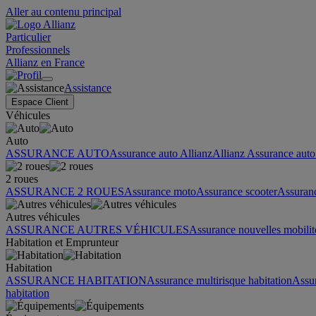
Aller au contenu principal
Particulier
Professionnels
Allianz en France
Assistance
Espace Client
Véhicules
Auto
ASSURANCE AUTO
Assurance auto Allianz
Allianz Assurance auto 
2 roues
ASSURANCE 2 ROUES
Assurance moto
Assurance scooter
Assuran
Autres véhicules
ASSURANCE AUTRES VÉHICULES
Assurance nouvelles mobilit
Habitation et Emprunteur
Habitation
ASSURANCE HABITATION
Assurance multirisque habitation
Assu
habitation