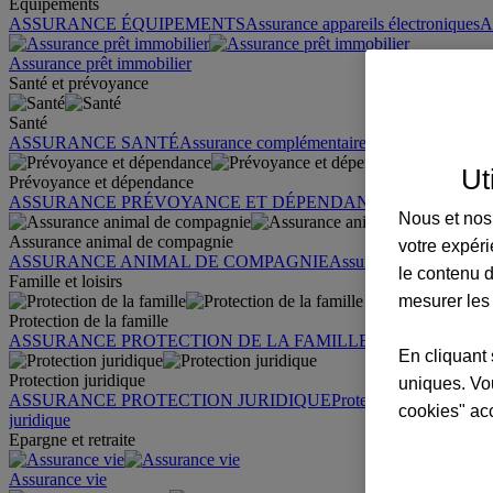
Équipements
ASSURANCE ÉQUIPEMENTS
Assurance appareils électroniques
A
Assurance prêt immobilier
Santé et prévoyance
Santé
ASSURANCE SANTÉ
Assurance complémentaire santé
Assurance sa
Ut
Prévoyance et dépendance
ASSURANCE PRÉVOYANCE ET DÉPENDANCE
Assurance pr
Nous et nos 
Assurance animal de compagnie
votre expéri
ASSURANCE ANIMAL DE COMPAGNIE
Assurance chien
Assura
le contenu d
Famille et loisirs
mesurer les
Protection de la famille
ASSURANCE PROTECTION DE LA FAMILLE
Garantie des accid
En cliquant 
Protection juridique
uniques. Vou
ASSURANCE PROTECTION JURIDIQUE
Protection juridique par
cookies" ac
juridique
Epargne et retraite
Assurance vie