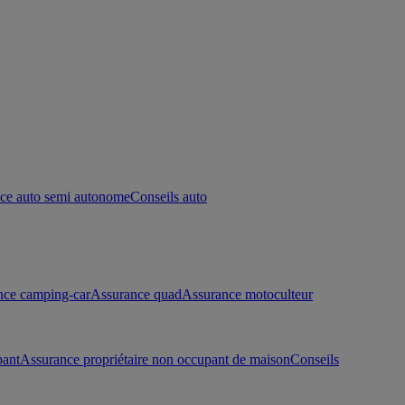
ce auto semi autonome
Conseils auto
nce camping-car
Assurance quad
Assurance motoculteur
pant
Assurance propriétaire non occupant de maison
Conseils