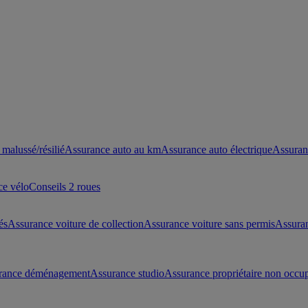
malussé/résilié
Assurance auto au km
Assurance auto électrique
Assuran
ce vélo
Conseils 2 roues
és
Assurance voiture de collection
Assurance voiture sans permis
Assura
rance déménagement
Assurance studio
Assurance propriétaire non occu