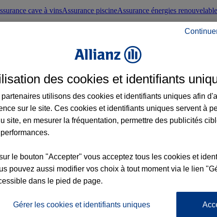
ssurance cave à vins
Assurance piscine
Assurance énergies renouvelabl
Continue
nté frontaliers suisses
Conseils santé
ilisation des cookies et identifiants uniq
évoyance
Assurance dépendance
Assurance obsèques
Assurance handica
partenaires utilisons des cookies et identifiants uniques afin d'
ence sur le site. Ces cookies et identifiants uniques servent à p
nce chat
Conseils animal de compagnie
u site, en mesurer la fréquentation, permettre des publicités cib
 performances.
ents de la vie
Assurance scolaire
Assurance Loisirs
Conseils famille
sur le bouton "Accepter" vous acceptez tous les cookies et ident
s pouvez aussi modifier vos choix à tout moment via le lien "Gé
ticuliers
Protection juridique immobilière
Protection juridique courtiers
Pr
cessible dans le pied de page.
Gérer les cookies et identifiants uniques
Acc