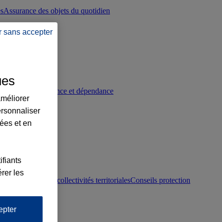
es
Assurance des objets du quotidien
r sans accepter
ues
p
Conseils prévoyance et dépendance
améliorer
ersonnaliser
lées et en
ifiants
rer les
otection juridique collectivités territoriales
Conseils protection
epter