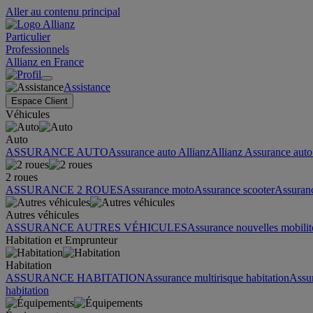
Aller au contenu principal
Particulier
Professionnels
Allianz en France
Assistance
Espace Client
Véhicules
Auto
ASSURANCE AUTO
Assurance auto Allianz
Allianz Assurance auto 
2 roues
ASSURANCE 2 ROUES
Assurance moto
Assurance scooter
Assuran
Autres véhicules
ASSURANCE AUTRES VÉHICULES
Assurance nouvelles mobilit
Habitation et Emprunteur
Habitation
ASSURANCE HABITATION
Assurance multirisque habitation
Assu
habitation