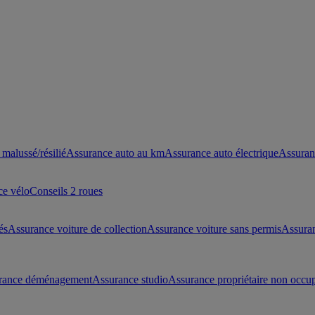
malussé/résilié
Assurance auto au km
Assurance auto électrique
Assuran
ce vélo
Conseils 2 roues
és
Assurance voiture de collection
Assurance voiture sans permis
Assura
rance déménagement
Assurance studio
Assurance propriétaire non occu