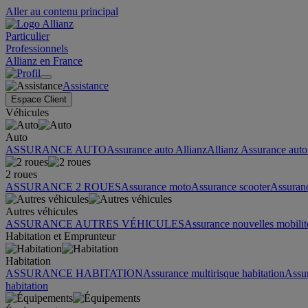
Aller au contenu principal
Particulier
Professionnels
Allianz en France
Assistance
Espace Client
Véhicules
Auto
ASSURANCE AUTO
Assurance auto Allianz
Allianz Assurance auto 
2 roues
ASSURANCE 2 ROUES
Assurance moto
Assurance scooter
Assuran
Autres véhicules
ASSURANCE AUTRES VÉHICULES
Assurance nouvelles mobilit
Habitation et Emprunteur
Habitation
ASSURANCE HABITATION
Assurance multirisque habitation
Assu
habitation