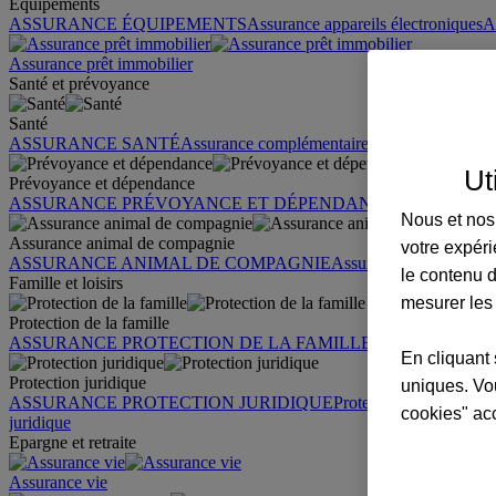
Équipements
ASSURANCE ÉQUIPEMENTS
Assurance appareils électroniques
A
Assurance prêt immobilier
Santé et prévoyance
Santé
ASSURANCE SANTÉ
Assurance complémentaire santé
Assurance sa
Ut
Prévoyance et dépendance
ASSURANCE PRÉVOYANCE ET DÉPENDANCE
Assurance pr
Nous et nos 
Assurance animal de compagnie
votre expéri
ASSURANCE ANIMAL DE COMPAGNIE
Assurance chien
Assura
le contenu d
Famille et loisirs
mesurer les
Protection de la famille
ASSURANCE PROTECTION DE LA FAMILLE
Garantie des accid
En cliquant 
Protection juridique
uniques. Vou
ASSURANCE PROTECTION JURIDIQUE
Protection juridique par
cookies" ac
juridique
Epargne et retraite
Assurance vie