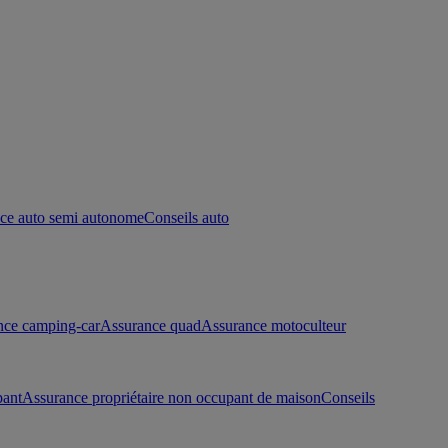
ce auto semi autonome
Conseils auto
nce camping-car
Assurance quad
Assurance motoculteur
pant
Assurance propriétaire non occupant de maison
Conseils