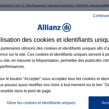
ssurance cave à vins
Assurance piscine
Assurance énergies renouvelabl
Continue
nté frontaliers suisses
Conseils santé
ilisation des cookies et identifiants uniq
évoyance
Assurance dépendance
Assurance obsèques
Assurance handica
partenaires utilisons des cookies et identifiants uniques afin d'
ence sur le site. Ces cookies et identifiants uniques servent à p
nce chat
Conseils animal de compagnie
u site, en mesurer la fréquentation, permettre des publicités cib
 performances.
ents de la vie
Assurance scolaire
Assurance Loisirs
Conseils famille
sur le bouton "Accepter" vous acceptez tous les cookies et ident
s pouvez aussi modifier vos choix à tout moment via le lien "Gé
ticuliers
Protection juridique immobilière
Protection juridique courtiers
Pr
cessible dans le pied de page.
Gérer les cookies et identifiants uniques
Acc