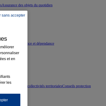
es
Assurance des objets du quotidien
r sans accepter
ues
p
Conseils prévoyance et dépendance
améliorer
ersonnaliser
lées et en
ifiants
rer les
otection juridique collectivités territoriales
Conseils protection
epter