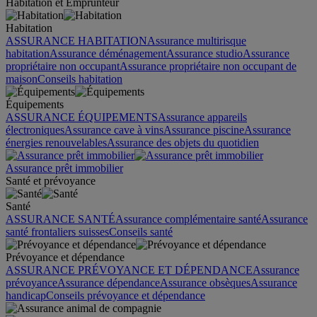
Habitation et Emprunteur
Habitation
ASSURANCE HABITATION
Assurance multirisque
habitation
Assurance déménagement
Assurance studio
Assurance
propriétaire non occupant
Assurance propriétaire non occupant de
maison
Conseils habitation
Équipements
ASSURANCE ÉQUIPEMENTS
Assurance appareils
électroniques
Assurance cave à vins
Assurance piscine
Assurance
énergies renouvelables
Assurance des objets du quotidien
Assurance prêt immobilier
Santé et prévoyance
Santé
ASSURANCE SANTÉ
Assurance complémentaire santé
Assurance
santé frontaliers suisses
Conseils santé
Prévoyance et dépendance
ASSURANCE PRÉVOYANCE ET DÉPENDANCE
Assurance
prévoyance
Assurance dépendance
Assurance obsèques
Assurance
handicap
Conseils prévoyance et dépendance