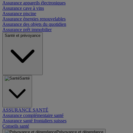
Assurance appareils électroniques
Assurance cave à vins
Assurance piscine
Assurance énergies renouvelables
Assurance des objets du quotidien
Assurance prêt immobilier
Santé et prévoyance
Santé
ASSURANCE SANTÉ
Assurance complémentaire santé
Assurance santé frontaliers suisses
Conseils santé
Prévoyance et dépendance