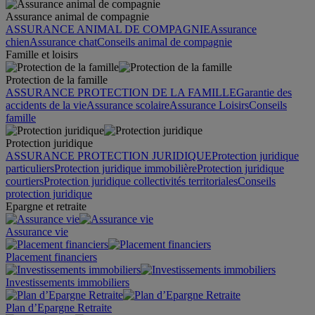
Assurance animal de compagnie
ASSURANCE ANIMAL DE COMPAGNIE
Assurance
chien
Assurance chat
Conseils animal de compagnie
Famille et loisirs
Protection de la famille
ASSURANCE PROTECTION DE LA FAMILLE
Garantie des
accidents de la vie
Assurance scolaire
Assurance Loisirs
Conseils
famille
Protection juridique
ASSURANCE PROTECTION JURIDIQUE
Protection juridique
particuliers
Protection juridique immobilière
Protection juridique
courtiers
Protection juridique collectivités territoriales
Conseils
protection juridique
Epargne et retraite
Assurance vie
Placement financiers
Investissements immobiliers
Plan d’Epargne Retraite