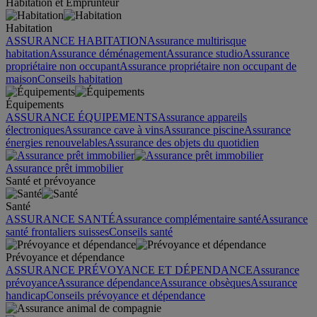
Habitation et Emprunteur
Habitation
ASSURANCE HABITATION
Assurance multirisque
habitation
Assurance déménagement
Assurance studio
Assurance
propriétaire non occupant
Assurance propriétaire non occupant de
maison
Conseils habitation
Équipements
ASSURANCE ÉQUIPEMENTS
Assurance appareils
électroniques
Assurance cave à vins
Assurance piscine
Assurance
énergies renouvelables
Assurance des objets du quotidien
Assurance prêt immobilier
Santé et prévoyance
Santé
ASSURANCE SANTÉ
Assurance complémentaire santé
Assurance
santé frontaliers suisses
Conseils santé
Prévoyance et dépendance
ASSURANCE PRÉVOYANCE ET DÉPENDANCE
Assurance
prévoyance
Assurance dépendance
Assurance obsèques
Assurance
handicap
Conseils prévoyance et dépendance