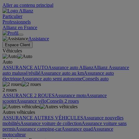
Aller au contenu principal
Particulier
Professionnels
Allianz en France
Assistance
Espace Client
Véhicules
Auto
ASSURANCE AUTO
Assurance auto Allianz
Allianz Assurance
auto malussé/résilié
Assurance auto au km
Assurance auto
électrique
Assurance auto semi autonome
Conseils auto
2 roues
ASSURANCE 2 ROUES
Assurance moto
Assurance
scooter
Assurance vélo
Conseils 2 roues
Autres véhicules
ASSURANCE AUTRES VÉHICULES
Assurance nouvelles
mobilités
Assurance voiture de collection
Assurance voiture sans
permis
Assurance camping-car
Assurance quad
Assurance
motoculteur