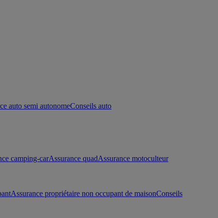
ce auto semi autonome
Conseils auto
nce camping-car
Assurance quad
Assurance motoculteur
pant
Assurance propriétaire non occupant de maison
Conseils