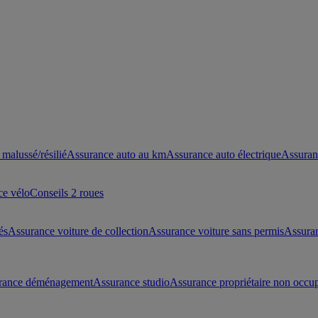
malussé/résilié
Assurance auto au km
Assurance auto électrique
Assuran
ce vélo
Conseils 2 roues
és
Assurance voiture de collection
Assurance voiture sans permis
Assura
rance déménagement
Assurance studio
Assurance propriétaire non occu