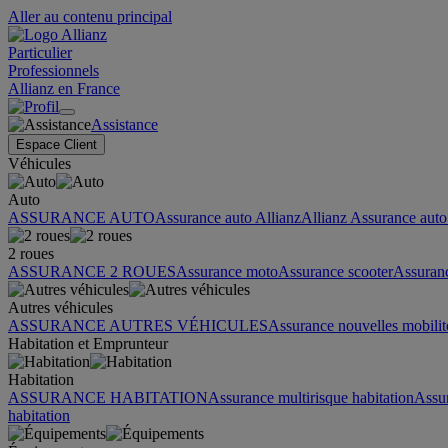
Aller au contenu principal
Particulier
Professionnels
Allianz en France
Assistance
Espace Client
Véhicules
Auto
ASSURANCE AUTO
Assurance auto Allianz
Allianz Assurance auto 
2 roues
ASSURANCE 2 ROUES
Assurance moto
Assurance scooter
Assuran
Autres véhicules
ASSURANCE AUTRES VÉHICULES
Assurance nouvelles mobilit
Habitation et Emprunteur
Habitation
ASSURANCE HABITATION
Assurance multirisque habitation
Assu
habitation