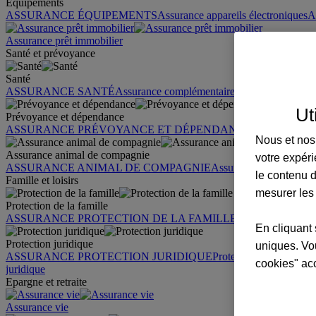
Équipements
ASSURANCE ÉQUIPEMENTS
Assurance appareils électroniques
A
Assurance prêt immobilier
Santé et prévoyance
Santé
ASSURANCE SANTÉ
Assurance complémentaire santé
Assurance sa
Ut
Prévoyance et dépendance
ASSURANCE PRÉVOYANCE ET DÉPENDANCE
Assurance pr
Nous et nos 
Assurance animal de compagnie
votre expéri
ASSURANCE ANIMAL DE COMPAGNIE
Assurance chien
Assura
le contenu d
Famille et loisirs
mesurer les
Protection de la famille
ASSURANCE PROTECTION DE LA FAMILLE
Garantie des accid
En cliquant 
Protection juridique
uniques. Vou
ASSURANCE PROTECTION JURIDIQUE
Protection juridique par
cookies" ac
juridique
Epargne et retraite
Assurance vie