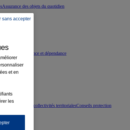
es
Assurance des objets du quotidien
r sans accepter
ues
p
Conseils prévoyance et dépendance
améliorer
ersonnaliser
lées et en
ifiants
rer les
otection juridique collectivités territoriales
Conseils protection
epter