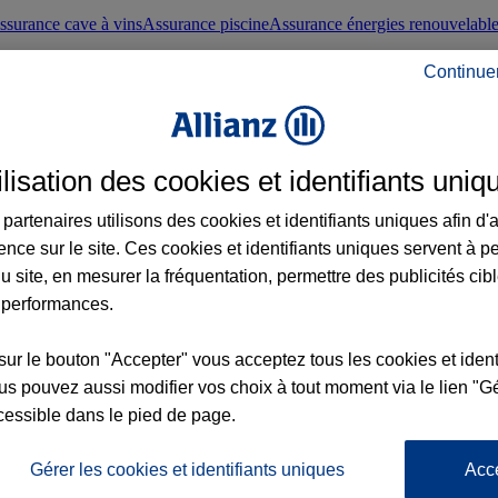
ssurance cave à vins
Assurance piscine
Assurance énergies renouvelabl
Continue
nté frontaliers suisses
Conseils santé
ilisation des cookies et identifiants uniq
évoyance
Assurance dépendance
Assurance obsèques
Assurance handica
partenaires utilisons des cookies et identifiants uniques afin d'
ence sur le site. Ces cookies et identifiants uniques servent à p
nce chat
Conseils animal de compagnie
u site, en mesurer la fréquentation, permettre des publicités cib
 performances.
ents de la vie
Assurance scolaire
Assurance Loisirs
Conseils famille
sur le bouton "Accepter" vous acceptez tous les cookies et ident
s pouvez aussi modifier vos choix à tout moment via le lien "Gé
ticuliers
Protection juridique immobilière
Protection juridique courtiers
Pr
cessible dans le pied de page.
Gérer les cookies et identifiants uniques
Acc