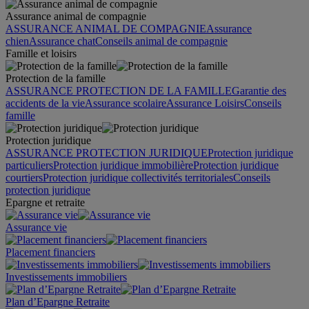
Assurance animal de compagnie
ASSURANCE ANIMAL DE COMPAGNIE
Assurance
chien
Assurance chat
Conseils animal de compagnie
Famille et loisirs
Protection de la famille
ASSURANCE PROTECTION DE LA FAMILLE
Garantie des
accidents de la vie
Assurance scolaire
Assurance Loisirs
Conseils
famille
Protection juridique
ASSURANCE PROTECTION JURIDIQUE
Protection juridique
particuliers
Protection juridique immobilière
Protection juridique
courtiers
Protection juridique collectivités territoriales
Conseils
protection juridique
Epargne et retraite
Assurance vie
Placement financiers
Investissements immobiliers
Plan d’Epargne Retraite