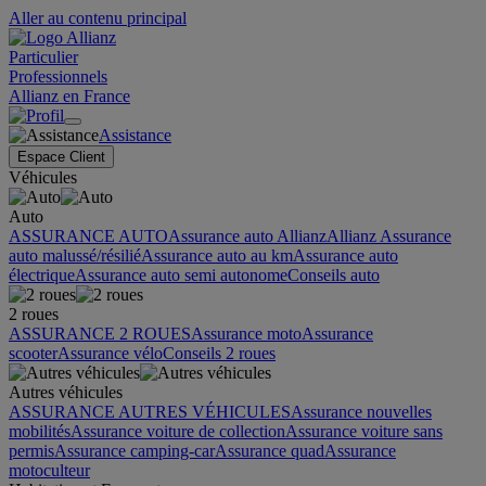
Aller au contenu principal
Particulier
Professionnels
Allianz en France
Assistance
Espace Client
Véhicules
Auto
ASSURANCE AUTO
Assurance auto Allianz
Allianz Assurance
auto malussé/résilié
Assurance auto au km
Assurance auto
électrique
Assurance auto semi autonome
Conseils auto
2 roues
ASSURANCE 2 ROUES
Assurance moto
Assurance
scooter
Assurance vélo
Conseils 2 roues
Autres véhicules
ASSURANCE AUTRES VÉHICULES
Assurance nouvelles
mobilités
Assurance voiture de collection
Assurance voiture sans
permis
Assurance camping-car
Assurance quad
Assurance
motoculteur