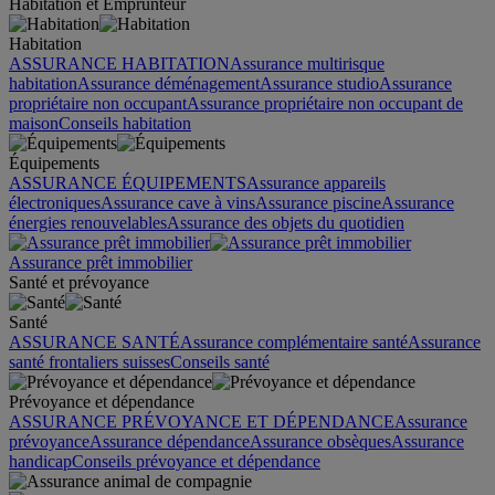
Habitation et Emprunteur
Habitation
ASSURANCE HABITATION
Assurance multirisque
habitation
Assurance déménagement
Assurance studio
Assurance
propriétaire non occupant
Assurance propriétaire non occupant de
maison
Conseils habitation
Équipements
ASSURANCE ÉQUIPEMENTS
Assurance appareils
électroniques
Assurance cave à vins
Assurance piscine
Assurance
énergies renouvelables
Assurance des objets du quotidien
Assurance prêt immobilier
Santé et prévoyance
Santé
ASSURANCE SANTÉ
Assurance complémentaire santé
Assurance
santé frontaliers suisses
Conseils santé
Prévoyance et dépendance
ASSURANCE PRÉVOYANCE ET DÉPENDANCE
Assurance
prévoyance
Assurance dépendance
Assurance obsèques
Assurance
handicap
Conseils prévoyance et dépendance