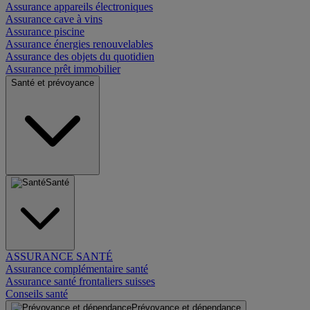
Assurance appareils électroniques
Assurance cave à vins
Assurance piscine
Assurance énergies renouvelables
Assurance des objets du quotidien
Assurance prêt immobilier
Santé et prévoyance
Santé
ASSURANCE SANTÉ
Assurance complémentaire santé
Assurance santé frontaliers suisses
Conseils santé
Prévoyance et dépendance