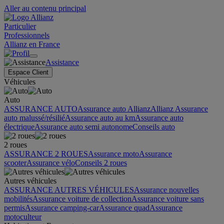
Aller au contenu principal
Particulier
Professionnels
Allianz en France
Assistance
Espace Client
Véhicules
Auto
ASSURANCE AUTO
Assurance auto Allianz
Allianz Assurance
auto malussé/résilié
Assurance auto au km
Assurance auto
électrique
Assurance auto semi autonome
Conseils auto
2 roues
ASSURANCE 2 ROUES
Assurance moto
Assurance
scooter
Assurance vélo
Conseils 2 roues
Autres véhicules
ASSURANCE AUTRES VÉHICULES
Assurance nouvelles
mobilités
Assurance voiture de collection
Assurance voiture sans
permis
Assurance camping-car
Assurance quad
Assurance
motoculteur