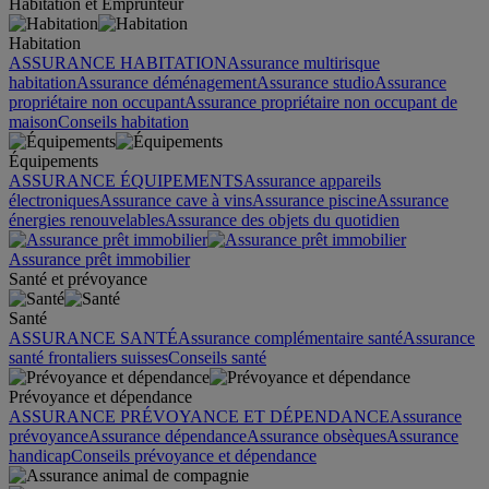
Habitation et Emprunteur
Habitation
ASSURANCE HABITATION
Assurance multirisque
habitation
Assurance déménagement
Assurance studio
Assurance
propriétaire non occupant
Assurance propriétaire non occupant de
maison
Conseils habitation
Équipements
ASSURANCE ÉQUIPEMENTS
Assurance appareils
électroniques
Assurance cave à vins
Assurance piscine
Assurance
énergies renouvelables
Assurance des objets du quotidien
Assurance prêt immobilier
Santé et prévoyance
Santé
ASSURANCE SANTÉ
Assurance complémentaire santé
Assurance
santé frontaliers suisses
Conseils santé
Prévoyance et dépendance
ASSURANCE PRÉVOYANCE ET DÉPENDANCE
Assurance
prévoyance
Assurance dépendance
Assurance obsèques
Assurance
handicap
Conseils prévoyance et dépendance