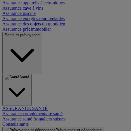
Assurance appareils électroniques
Assurance cave à vins
Assurance piscine
Assurance énergies renouvelables
Assurance des objets du quotidien
Assurance prêt immobilier
Santé et prévoyance
Santé
ASSURANCE SANTÉ
Assurance complémentaire santé
Assurance santé frontaliers suisses
Conseils santé
Prévoyance et dépendance