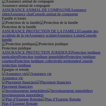
Assurance animal de compagnie
ASSURANCE ANIMAL DE COMPAGNIE
Assurance
chien
Assurance chat
Conseils animal de compagnie
Famille et loisirs
Protection de la famille
ASSURANCE PROTECTION DE LA FAMILLE
Garantie des
accidents de la vie
Assurance scolaire
Assurance Loisirs
Conseils
famille
Protection juridique
ASSURANCE PROTECTION JURIDIQUE
Protection juridique
particuliers
Protection juridique immobilière
Protection juridique
courtiers
Protection juridique collectivités territoriales
Conseils
protection juridique
Epargne et retraite
Assurance vie
Placement financiers
Investissements immobiliers
Plan d’Epargne Retraite