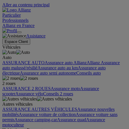
Aller au contenu principal
Particulier
Professionnels
Allianz en France
Assistance
Espace Client
Véhicules
Auto
ASSURANCE AUTO
Assurance auto Allianz
Allianz Assurance
auto malussé/résilié
Assurance auto au km
Assurance auto
électrique
Assurance auto semi autonome
Conseils auto
2 roues
ASSURANCE 2 ROUES
Assurance moto
Assurance
scooter
Assurance vélo
Conseils 2 roues
Autres véhicules
ASSURANCE AUTRES VÉHICULES
Assurance nouvelles
mobilités
Assurance voiture de collection
Assurance voiture sans
permis
Assurance camping-car
Assurance quad
Assurance
motoculteur