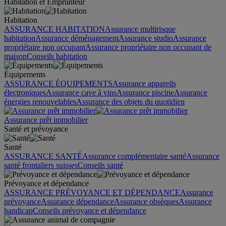
Habitation et Emprunteur
Habitation
ASSURANCE HABITATION
Assurance multirisque
habitation
Assurance déménagement
Assurance studio
Assurance
propriétaire non occupant
Assurance propriétaire non occupant de
maison
Conseils habitation
Équipements
ASSURANCE ÉQUIPEMENTS
Assurance appareils
électroniques
Assurance cave à vins
Assurance piscine
Assurance
énergies renouvelables
Assurance des objets du quotidien
Assurance prêt immobilier
Santé et prévoyance
Santé
ASSURANCE SANTÉ
Assurance complémentaire santé
Assurance
santé frontaliers suisses
Conseils santé
Prévoyance et dépendance
ASSURANCE PRÉVOYANCE ET DÉPENDANCE
Assurance
prévoyance
Assurance dépendance
Assurance obsèques
Assurance
handicap
Conseils prévoyance et dépendance