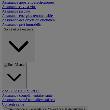
Assurance appareils électroniques
Assurance cave à vins
Assurance piscine
Assurance énergies renouvelables
Assurance des objets du quotidien
Assurance prêt immobilier
Santé et prévoyance
Santé
ASSURANCE SANTÉ
Assurance complémentaire santé
Assurance santé frontaliers suisses
Conseils santé
Prévoyance et dépendance