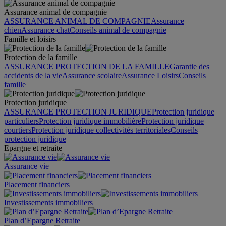
Assurance animal de compagnie
ASSURANCE ANIMAL DE COMPAGNIE
Assurance
chien
Assurance chat
Conseils animal de compagnie
Famille et loisirs
Protection de la famille
ASSURANCE PROTECTION DE LA FAMILLE
Garantie des
accidents de la vie
Assurance scolaire
Assurance Loisirs
Conseils
famille
Protection juridique
ASSURANCE PROTECTION JURIDIQUE
Protection juridique
particuliers
Protection juridique immobilière
Protection juridique
courtiers
Protection juridique collectivités territoriales
Conseils
protection juridique
Epargne et retraite
Assurance vie
Placement financiers
Investissements immobiliers
Plan d’Epargne Retraite