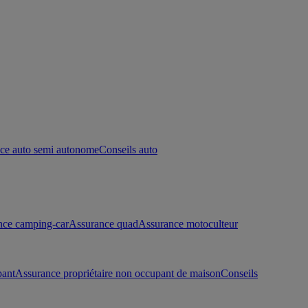
ce auto semi autonome
Conseils auto
nce camping-car
Assurance quad
Assurance motoculteur
pant
Assurance propriétaire non occupant de maison
Conseils