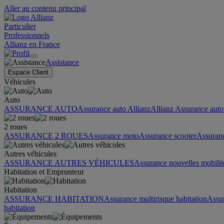
Aller au contenu principal
Particulier
Professionnels
Allianz en France
Assistance
Espace Client
Véhicules
Auto
ASSURANCE AUTO
Assurance auto Allianz
Allianz Assurance auto 
2 roues
ASSURANCE 2 ROUES
Assurance moto
Assurance scooter
Assuran
Autres véhicules
ASSURANCE AUTRES VÉHICULES
Assurance nouvelles mobilit
Habitation et Emprunteur
Habitation
ASSURANCE HABITATION
Assurance multirisque habitation
Assu
habitation