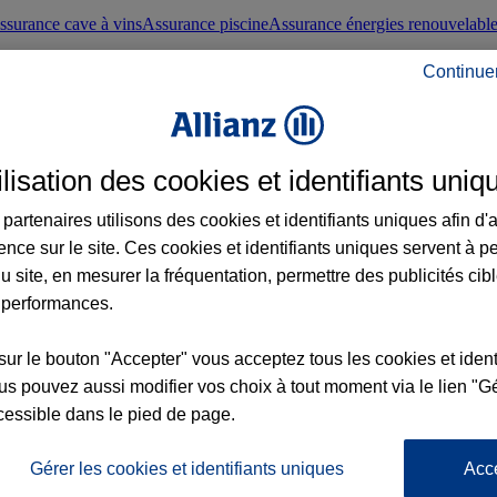
ssurance cave à vins
Assurance piscine
Assurance énergies renouvelabl
Continue
nté frontaliers suisses
Conseils santé
ilisation des cookies et identifiants uniq
évoyance
Assurance dépendance
Assurance obsèques
Assurance handica
partenaires utilisons des cookies et identifiants uniques afin d'
ence sur le site. Ces cookies et identifiants uniques servent à p
nce chat
Conseils animal de compagnie
u site, en mesurer la fréquentation, permettre des publicités cib
 performances.
ents de la vie
Assurance scolaire
Assurance Loisirs
Conseils famille
sur le bouton "Accepter" vous acceptez tous les cookies et ident
s pouvez aussi modifier vos choix à tout moment via le lien "Gé
ticuliers
Protection juridique immobilière
Protection juridique courtiers
Pr
cessible dans le pied de page.
Gérer les cookies et identifiants uniques
Acc