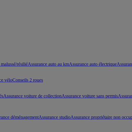
malussé/résilié
Assurance auto au km
Assurance auto électrique
Assuran
ce vélo
Conseils 2 roues
és
Assurance voiture de collection
Assurance voiture sans permis
Assura
rance déménagement
Assurance studio
Assurance propriétaire non occu