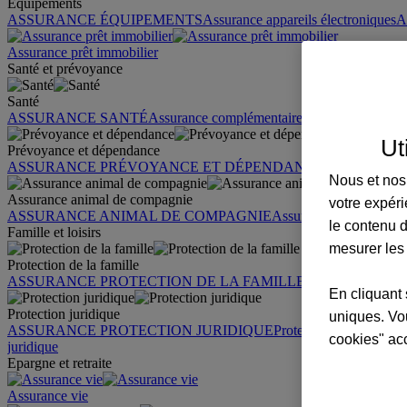
Équipements
ASSURANCE ÉQUIPEMENTS
Assurance appareils électroniques
A
Assurance prêt immobilier
Santé et prévoyance
Santé
ASSURANCE SANTÉ
Assurance complémentaire santé
Assurance sa
Ut
Prévoyance et dépendance
ASSURANCE PRÉVOYANCE ET DÉPENDANCE
Assurance pr
Nous et nos 
Assurance animal de compagnie
votre expéri
ASSURANCE ANIMAL DE COMPAGNIE
Assurance chien
Assura
le contenu d
Famille et loisirs
mesurer les
Protection de la famille
ASSURANCE PROTECTION DE LA FAMILLE
Garantie des accid
En cliquant 
Protection juridique
uniques. Vou
ASSURANCE PROTECTION JURIDIQUE
Protection juridique par
cookies" ac
juridique
Epargne et retraite
Assurance vie