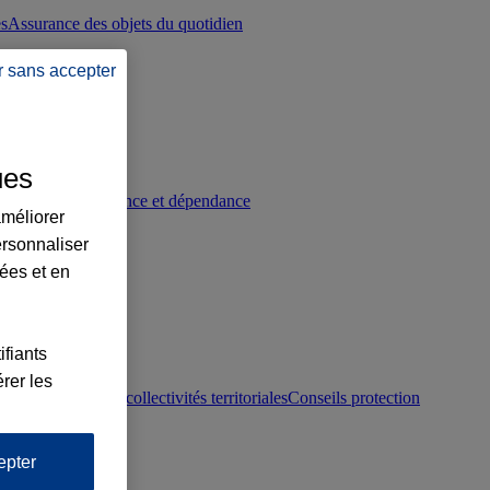
es
Assurance des objets du quotidien
r sans accepter
ues
p
Conseils prévoyance et dépendance
améliorer
ersonnaliser
lées et en
ifiants
rer les
otection juridique collectivités territoriales
Conseils protection
epter