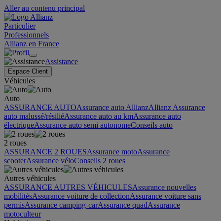
Aller au contenu principal
Particulier
Professionnels
Allianz en France
Assistance
Espace Client
Véhicules
Auto
ASSURANCE AUTO
Assurance auto Allianz
Allianz Assurance
auto malussé/résilié
Assurance auto au km
Assurance auto
électrique
Assurance auto semi autonome
Conseils auto
2 roues
ASSURANCE 2 ROUES
Assurance moto
Assurance
scooter
Assurance vélo
Conseils 2 roues
Autres véhicules
ASSURANCE AUTRES VÉHICULES
Assurance nouvelles
mobilités
Assurance voiture de collection
Assurance voiture sans
permis
Assurance camping-car
Assurance quad
Assurance
motoculteur