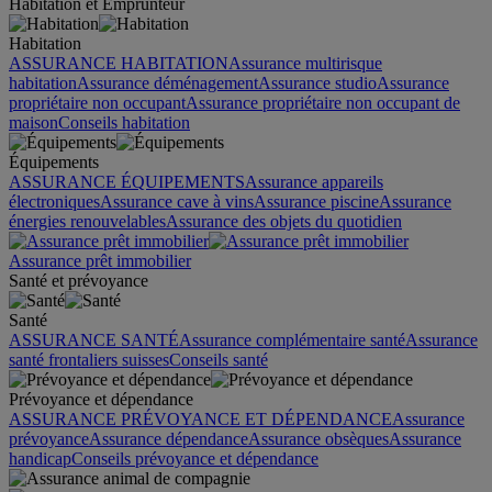
Habitation et Emprunteur
Habitation
ASSURANCE HABITATION
Assurance multirisque
habitation
Assurance déménagement
Assurance studio
Assurance
propriétaire non occupant
Assurance propriétaire non occupant de
maison
Conseils habitation
Équipements
ASSURANCE ÉQUIPEMENTS
Assurance appareils
électroniques
Assurance cave à vins
Assurance piscine
Assurance
énergies renouvelables
Assurance des objets du quotidien
Assurance prêt immobilier
Santé et prévoyance
Santé
ASSURANCE SANTÉ
Assurance complémentaire santé
Assurance
santé frontaliers suisses
Conseils santé
Prévoyance et dépendance
ASSURANCE PRÉVOYANCE ET DÉPENDANCE
Assurance
prévoyance
Assurance dépendance
Assurance obsèques
Assurance
handicap
Conseils prévoyance et dépendance