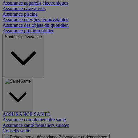
Assurance appareils électroniques
Assurance cave à vins
Assurance piscine
Assurance énergies renouvelables
Assurance des objets du quotidien
Assurance prêt immobilier
Santé et prévoyance
Santé
ASSURANCE SANTÉ
Assurance complémentaire santé
Assurance santé frontaliers suisses
Conseils santé
Prévoyance et dépendance