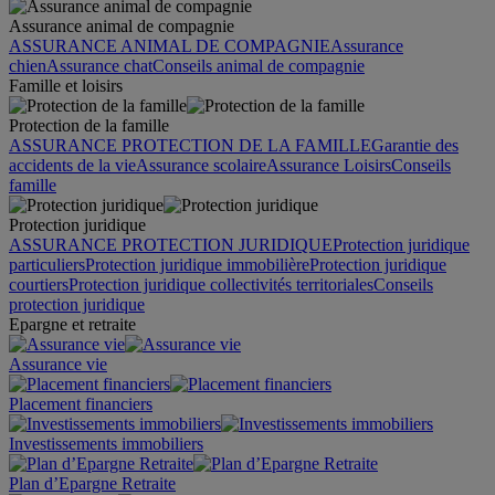
Assurance animal de compagnie
ASSURANCE ANIMAL DE COMPAGNIE
Assurance
chien
Assurance chat
Conseils animal de compagnie
Famille et loisirs
Protection de la famille
ASSURANCE PROTECTION DE LA FAMILLE
Garantie des
accidents de la vie
Assurance scolaire
Assurance Loisirs
Conseils
famille
Protection juridique
ASSURANCE PROTECTION JURIDIQUE
Protection juridique
particuliers
Protection juridique immobilière
Protection juridique
courtiers
Protection juridique collectivités territoriales
Conseils
protection juridique
Epargne et retraite
Assurance vie
Placement financiers
Investissements immobiliers
Plan d’Epargne Retraite