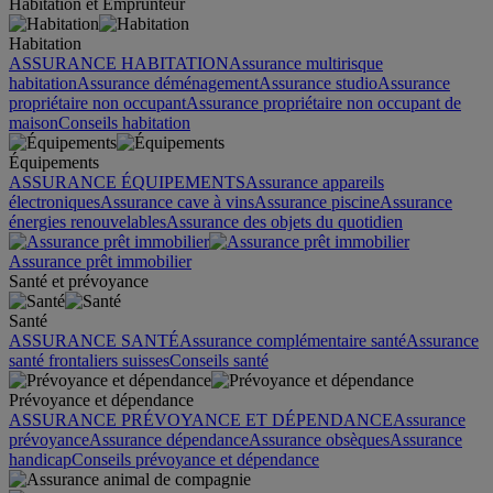
Habitation et Emprunteur
Habitation
ASSURANCE HABITATION
Assurance multirisque
habitation
Assurance déménagement
Assurance studio
Assurance
propriétaire non occupant
Assurance propriétaire non occupant de
maison
Conseils habitation
Équipements
ASSURANCE ÉQUIPEMENTS
Assurance appareils
électroniques
Assurance cave à vins
Assurance piscine
Assurance
énergies renouvelables
Assurance des objets du quotidien
Assurance prêt immobilier
Santé et prévoyance
Santé
ASSURANCE SANTÉ
Assurance complémentaire santé
Assurance
santé frontaliers suisses
Conseils santé
Prévoyance et dépendance
ASSURANCE PRÉVOYANCE ET DÉPENDANCE
Assurance
prévoyance
Assurance dépendance
Assurance obsèques
Assurance
handicap
Conseils prévoyance et dépendance