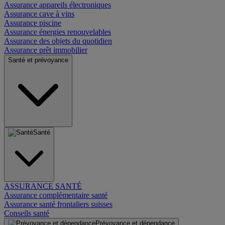
Assurance appareils électroniques
Assurance cave à vins
Assurance piscine
Assurance énergies renouvelables
Assurance des objets du quotidien
Assurance prêt immobilier
Santé et prévoyance
Santé
ASSURANCE SANTÉ
Assurance complémentaire santé
Assurance santé frontaliers suisses
Conseils santé
Prévoyance et dépendance