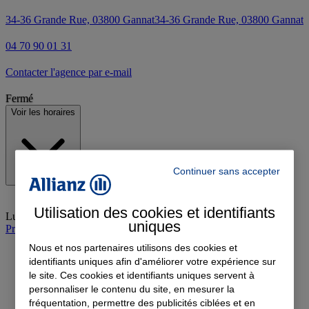
34-36 Grande Rue, 03800 Gannat
34-36 Grande Rue, 03800 Gannat
04 70 90 01 31
Contacter l'agence par e-mail
Fermé
Voir les horaires
Continuer sans accepter
Utilisation des cookies et identifiants
Lundi
:
Fermé
uniques
Prendre rendez-vous à l'agence
Nous et nos partenaires utilisons des cookies et
identifiants uniques afin d'améliorer votre expérience sur
le site. Ces cookies et identifiants uniques servent à
personnaliser le contenu du site, en mesurer la
fréquentation, permettre des publicités ciblées et en