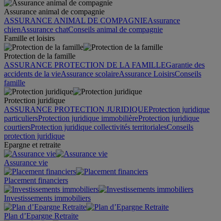
Assurance animal de compagnie
ASSURANCE ANIMAL DE COMPAGNIE
Assurance
chien
Assurance chat
Conseils animal de compagnie
Famille et loisirs
Protection de la famille
ASSURANCE PROTECTION DE LA FAMILLE
Garantie des
accidents de la vie
Assurance scolaire
Assurance Loisirs
Conseils
famille
Protection juridique
ASSURANCE PROTECTION JURIDIQUE
Protection juridique
particuliers
Protection juridique immobilière
Protection juridique
courtiers
Protection juridique collectivités territoriales
Conseils
protection juridique
Epargne et retraite
Assurance vie
Placement financiers
Investissements immobiliers
Plan d’Epargne Retraite