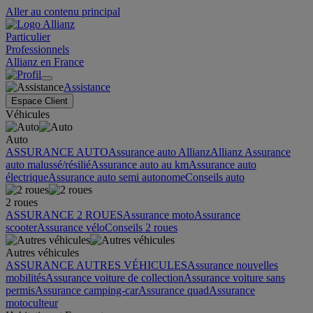
Aller au contenu principal
Particulier
Professionnels
Allianz en France
Assistance
Espace Client
Véhicules
Auto
ASSURANCE AUTO
Assurance auto Allianz
Allianz Assurance
auto malussé/résilié
Assurance auto au km
Assurance auto
électrique
Assurance auto semi autonome
Conseils auto
2 roues
ASSURANCE 2 ROUES
Assurance moto
Assurance
scooter
Assurance vélo
Conseils 2 roues
Autres véhicules
ASSURANCE AUTRES VÉHICULES
Assurance nouvelles
mobilités
Assurance voiture de collection
Assurance voiture sans
permis
Assurance camping-car
Assurance quad
Assurance
motoculteur