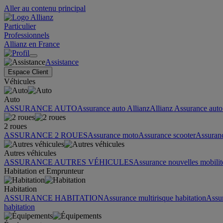
Aller au contenu principal
Particulier
Professionnels
Allianz en France
Assistance
Espace Client
Véhicules
Auto
ASSURANCE AUTO
Assurance auto Allianz
Allianz Assurance auto 
2 roues
ASSURANCE 2 ROUES
Assurance moto
Assurance scooter
Assuran
Autres véhicules
ASSURANCE AUTRES VÉHICULES
Assurance nouvelles mobilit
Habitation et Emprunteur
Habitation
ASSURANCE HABITATION
Assurance multirisque habitation
Assu
habitation