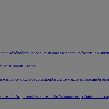
malussé/résilié
Assurance auto au km
Assurance auto électrique
Assuran
ce vélo
Conseils 2 roues
és
Assurance voiture de collection
Assurance voiture sans permis
Assura
rance déménagement
Assurance studio
Assurance propriétaire non occu