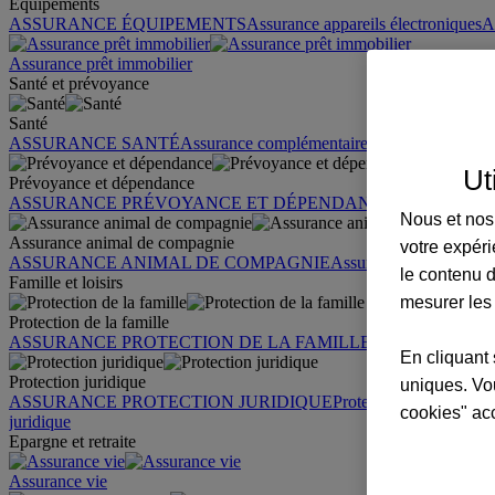
Équipements
ASSURANCE ÉQUIPEMENTS
Assurance appareils électroniques
A
Assurance prêt immobilier
Santé et prévoyance
Santé
ASSURANCE SANTÉ
Assurance complémentaire santé
Assurance sa
Ut
Prévoyance et dépendance
ASSURANCE PRÉVOYANCE ET DÉPENDANCE
Assurance pr
Nous et nos 
Assurance animal de compagnie
votre expéri
ASSURANCE ANIMAL DE COMPAGNIE
Assurance chien
Assura
le contenu d
Famille et loisirs
mesurer les
Protection de la famille
ASSURANCE PROTECTION DE LA FAMILLE
Garantie des accid
En cliquant 
Protection juridique
uniques. Vou
ASSURANCE PROTECTION JURIDIQUE
Protection juridique par
cookies" ac
juridique
Epargne et retraite
Assurance vie