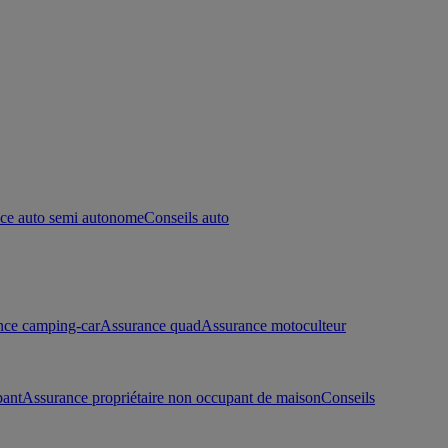
ce auto semi autonome
Conseils auto
nce camping-car
Assurance quad
Assurance motoculteur
pant
Assurance propriétaire non occupant de maison
Conseils