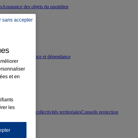
es
Assurance des objets du quotidien
r sans accepter
ues
p
Conseils prévoyance et dépendance
améliorer
ersonnaliser
lées et en
ifiants
rer les
otection juridique collectivités territoriales
Conseils protection
epter