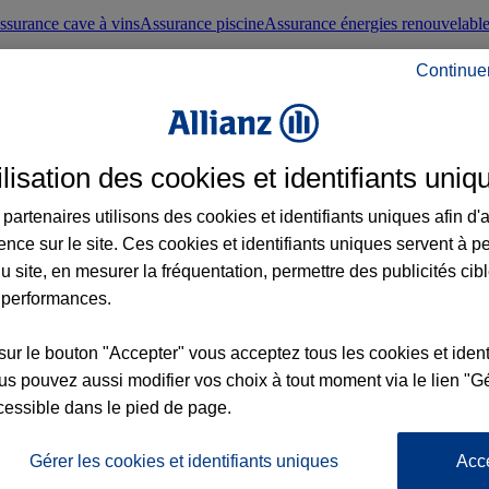
ssurance cave à vins
Assurance piscine
Assurance énergies renouvelabl
Continue
nté frontaliers suisses
Conseils santé
ilisation des cookies et identifiants uniq
évoyance
Assurance dépendance
Assurance obsèques
Assurance handica
partenaires utilisons des cookies et identifiants uniques afin d'
ence sur le site. Ces cookies et identifiants uniques servent à p
nce chat
Conseils animal de compagnie
u site, en mesurer la fréquentation, permettre des publicités cib
 performances.
ents de la vie
Assurance scolaire
Assurance Loisirs
Conseils famille
sur le bouton "Accepter" vous acceptez tous les cookies et ident
s pouvez aussi modifier vos choix à tout moment via le lien "Gé
ticuliers
Protection juridique immobilière
Protection juridique courtiers
Pr
cessible dans le pied de page.
Gérer les cookies et identifiants uniques
Acc