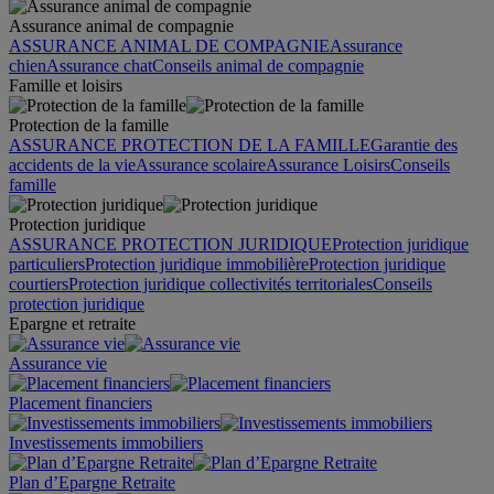
Assurance animal de compagnie
ASSURANCE ANIMAL DE COMPAGNIE
Assurance
chien
Assurance chat
Conseils animal de compagnie
Famille et loisirs
Protection de la famille
ASSURANCE PROTECTION DE LA FAMILLE
Garantie des
accidents de la vie
Assurance scolaire
Assurance Loisirs
Conseils
famille
Protection juridique
ASSURANCE PROTECTION JURIDIQUE
Protection juridique
particuliers
Protection juridique immobilière
Protection juridique
courtiers
Protection juridique collectivités territoriales
Conseils
protection juridique
Epargne et retraite
Assurance vie
Placement financiers
Investissements immobiliers
Plan d’Epargne Retraite