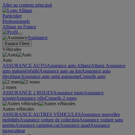
Aller au contenu principal
Particulier
Professionnels
Allianz en France
Assistance
Espace Client
Véhicules
Auto
ASSURANCE AUTO
Assurance auto Allianz
Allianz Assurance
auto malussé/résilié
Assurance auto au km
Assurance auto
électrique
Assurance auto semi autonome
Conseils auto
2 roues
ASSURANCE 2 ROUES
Assurance moto
Assurance
scooter
Assurance vélo
Conseils 2 roues
Autres véhicules
ASSURANCE AUTRES VÉHICULES
Assurance nouvelles
mobilités
Assurance voiture de collection
Assurance voiture sans
permis
Assurance camping-car
Assurance quad
Assurance
motoculteur