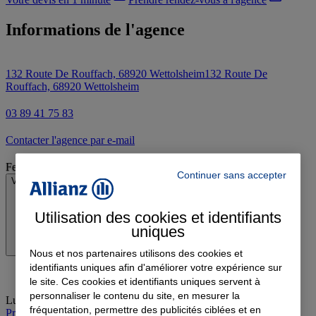
Informations de l'agence
132 Route De Rouffach, 68920 Wettolsheim
132 Route De
Rouffach, 68920 Wettolsheim
03 89 41 75 83
Contacter l'agence par e-mail
Fermé
Continuer sans accepter
Voir les horaires
Utilisation des cookies et identifiants
uniques
Nous et nos partenaires utilisons des cookies et
identifiants uniques afin d'améliorer votre expérience sur
le site. Ces cookies et identifiants uniques servent à
personnaliser le contenu du site, en mesurer la
Lundi
:
08:30-12:00, 13:30-17:00
fréquentation, permettre des publicités ciblées et en
Prendre rendez-vous à l'agence