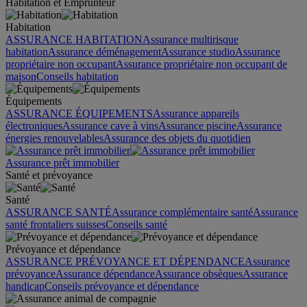
Habitation et Emprunteur
Habitation
ASSURANCE HABITATION
Assurance multirisque
habitation
Assurance déménagement
Assurance studio
Assurance
propriétaire non occupant
Assurance propriétaire non occupant de
maison
Conseils habitation
Équipements
ASSURANCE ÉQUIPEMENTS
Assurance appareils
électroniques
Assurance cave à vins
Assurance piscine
Assurance
énergies renouvelables
Assurance des objets du quotidien
Assurance prêt immobilier
Santé et prévoyance
Santé
ASSURANCE SANTÉ
Assurance complémentaire santé
Assurance
santé frontaliers suisses
Conseils santé
Prévoyance et dépendance
ASSURANCE PRÉVOYANCE ET DÉPENDANCE
Assurance
prévoyance
Assurance dépendance
Assurance obsèques
Assurance
handicap
Conseils prévoyance et dépendance