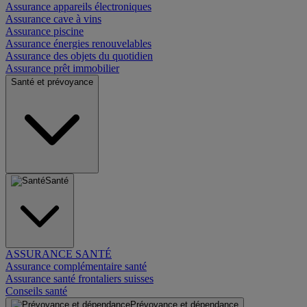
Assurance appareils électroniques
Assurance cave à vins
Assurance piscine
Assurance énergies renouvelables
Assurance des objets du quotidien
Assurance prêt immobilier
Santé et prévoyance
Santé
ASSURANCE SANTÉ
Assurance complémentaire santé
Assurance santé frontaliers suisses
Conseils santé
Prévoyance et dépendance