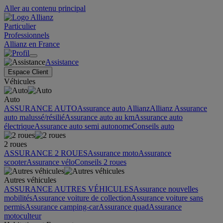
Aller au contenu principal
Particulier
Professionnels
Allianz en France
Assistance
Espace Client
Véhicules
Auto
ASSURANCE AUTO
Assurance auto Allianz
Allianz Assurance
auto malussé/résilié
Assurance auto au km
Assurance auto
électrique
Assurance auto semi autonome
Conseils auto
2 roues
ASSURANCE 2 ROUES
Assurance moto
Assurance
scooter
Assurance vélo
Conseils 2 roues
Autres véhicules
ASSURANCE AUTRES VÉHICULES
Assurance nouvelles
mobilités
Assurance voiture de collection
Assurance voiture sans
permis
Assurance camping-car
Assurance quad
Assurance
motoculteur