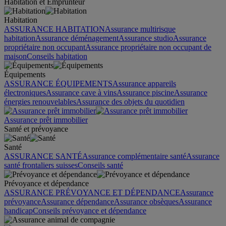
Habitation et Emprunteur
Habitation
ASSURANCE HABITATION
Assurance multirisque
habitation
Assurance déménagement
Assurance studio
Assurance
propriétaire non occupant
Assurance propriétaire non occupant de
maison
Conseils habitation
Équipements
ASSURANCE ÉQUIPEMENTS
Assurance appareils
électroniques
Assurance cave à vins
Assurance piscine
Assurance
énergies renouvelables
Assurance des objets du quotidien
Assurance prêt immobilier
Santé et prévoyance
Santé
ASSURANCE SANTÉ
Assurance complémentaire santé
Assurance
santé frontaliers suisses
Conseils santé
Prévoyance et dépendance
ASSURANCE PRÉVOYANCE ET DÉPENDANCE
Assurance
prévoyance
Assurance dépendance
Assurance obsèques
Assurance
handicap
Conseils prévoyance et dépendance