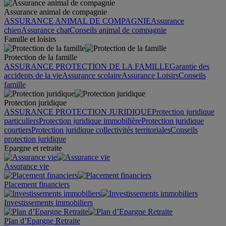
Assurance animal de compagnie
ASSURANCE ANIMAL DE COMPAGNIE
Assurance
chien
Assurance chat
Conseils animal de compagnie
Famille et loisirs
Protection de la famille
ASSURANCE PROTECTION DE LA FAMILLE
Garantie des
accidents de la vie
Assurance scolaire
Assurance Loisirs
Conseils
famille
Protection juridique
ASSURANCE PROTECTION JURIDIQUE
Protection juridique
particuliers
Protection juridique immobilière
Protection juridique
courtiers
Protection juridique collectivités territoriales
Conseils
protection juridique
Epargne et retraite
Assurance vie
Placement financiers
Investissements immobiliers
Plan d’Epargne Retraite