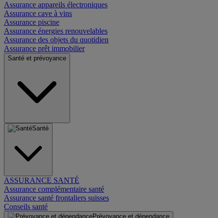
Assurance appareils électroniques
Assurance cave à vins
Assurance piscine
Assurance énergies renouvelables
Assurance des objets du quotidien
Assurance prêt immobilier
Santé et prévoyance
Santé
ASSURANCE SANTÉ
Assurance complémentaire santé
Assurance santé frontaliers suisses
Conseils santé
Prévoyance et dépendance