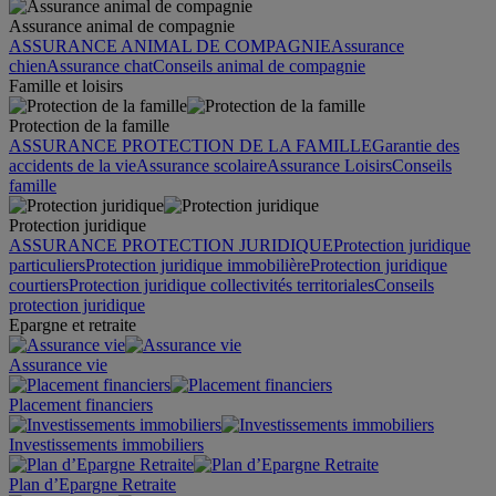
Assurance animal de compagnie
ASSURANCE ANIMAL DE COMPAGNIE
Assurance
chien
Assurance chat
Conseils animal de compagnie
Famille et loisirs
Protection de la famille
ASSURANCE PROTECTION DE LA FAMILLE
Garantie des
accidents de la vie
Assurance scolaire
Assurance Loisirs
Conseils
famille
Protection juridique
ASSURANCE PROTECTION JURIDIQUE
Protection juridique
particuliers
Protection juridique immobilière
Protection juridique
courtiers
Protection juridique collectivités territoriales
Conseils
protection juridique
Epargne et retraite
Assurance vie
Placement financiers
Investissements immobiliers
Plan d’Epargne Retraite