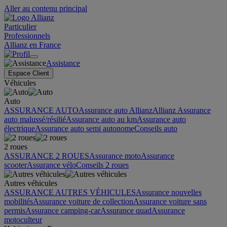
Aller au contenu principal
Particulier
Professionnels
Allianz en France
Assistance
Espace Client
Véhicules
Auto
ASSURANCE AUTO
Assurance auto Allianz
Allianz Assurance
auto malussé/résilié
Assurance auto au km
Assurance auto
électrique
Assurance auto semi autonome
Conseils auto
2 roues
ASSURANCE 2 ROUES
Assurance moto
Assurance
scooter
Assurance vélo
Conseils 2 roues
Autres véhicules
ASSURANCE AUTRES VÉHICULES
Assurance nouvelles
mobilités
Assurance voiture de collection
Assurance voiture sans
permis
Assurance camping-car
Assurance quad
Assurance
motoculteur