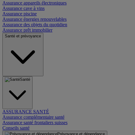
Assurance appareils électroniques
Assurance cave à vins
Assurance piscine
Assurance énergies renouvelables
Assurance des objets du quotidien
Assurance prêt immobilier
Santé et prévoyance
Santé
ASSURANCE SANTÉ
Assurance complémentaire santé
Assurance santé frontaliers suisses
Conseils santé
Prévoyance et dépendance