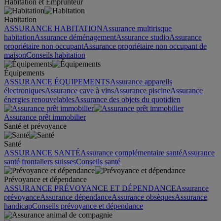
Habitation et Emprunteur
Habitation
ASSURANCE HABITATION
Assurance multirisque
habitation
Assurance déménagement
Assurance studio
Assurance
propriétaire non occupant
Assurance propriétaire non occupant de
maison
Conseils habitation
Équipements
ASSURANCE ÉQUIPEMENTS
Assurance appareils
électroniques
Assurance cave à vins
Assurance piscine
Assurance
énergies renouvelables
Assurance des objets du quotidien
Assurance prêt immobilier
Santé et prévoyance
Santé
ASSURANCE SANTÉ
Assurance complémentaire santé
Assurance
santé frontaliers suisses
Conseils santé
Prévoyance et dépendance
ASSURANCE PRÉVOYANCE ET DÉPENDANCE
Assurance
prévoyance
Assurance dépendance
Assurance obsèques
Assurance
handicap
Conseils prévoyance et dépendance