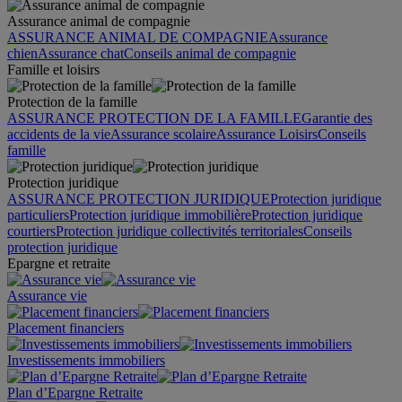
Assurance animal de compagnie
ASSURANCE ANIMAL DE COMPAGNIE
Assurance
chien
Assurance chat
Conseils animal de compagnie
Famille et loisirs
Protection de la famille
ASSURANCE PROTECTION DE LA FAMILLE
Garantie des
accidents de la vie
Assurance scolaire
Assurance Loisirs
Conseils
famille
Protection juridique
ASSURANCE PROTECTION JURIDIQUE
Protection juridique
particuliers
Protection juridique immobilière
Protection juridique
courtiers
Protection juridique collectivités territoriales
Conseils
protection juridique
Epargne et retraite
Assurance vie
Placement financiers
Investissements immobiliers
Plan d’Epargne Retraite