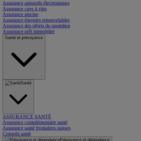
Assurance appareils électroniques
Assurance cave à vins
Assurance piscine
Assurance énergies renouvelables
Assurance des objets du quotidien
Assurance prêt immobilier
Santé et prévoyance
Santé
ASSURANCE SANTÉ
Assurance complémentaire santé
Assurance santé frontaliers suisses
Conseils santé
Prévoyance et dépendance