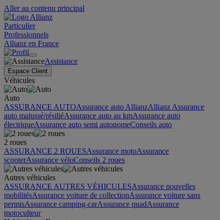
Aller au contenu principal
Particulier
Professionnels
Allianz en France
Assistance
Espace Client
Véhicules
Auto
ASSURANCE AUTO
Assurance auto Allianz
Allianz Assurance
auto malussé/résilié
Assurance auto au km
Assurance auto
électrique
Assurance auto semi autonome
Conseils auto
2 roues
ASSURANCE 2 ROUES
Assurance moto
Assurance
scooter
Assurance vélo
Conseils 2 roues
Autres véhicules
ASSURANCE AUTRES VÉHICULES
Assurance nouvelles
mobilités
Assurance voiture de collection
Assurance voiture sans
permis
Assurance camping-car
Assurance quad
Assurance
motoculteur