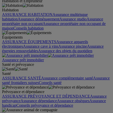
Habitation et Emprunteur
Habitation
ASSURANCE HABITATION
Assurance multirisque
habitation
Assurance déménagement
Assurance studio
Assurance
propriétaire non occupant
Assurance propriétaire non occupant de
maison
Conseils habitation
Équipements
ASSURANCE ÉQUIPEMENTS
Assurance appareils
électroniques
Assurance cave à vins
Assurance piscine
Assurance
énergies renouvelables
Assurance des objets du quotidien
Assurance prêt immobilier
Santé et prévoyance
Santé
ASSURANCE SANTÉ
Assurance complémentaire santé
Assurance
santé frontaliers suisses
Conseils santé
Prévoyance et dépendance
ASSURANCE PRÉVOYANCE ET DÉPENDANCE
Assurance
prévoyance
Assurance dépendance
Assurance obsèques
Assurance
handicap
Conseils prévoyance et dépendance