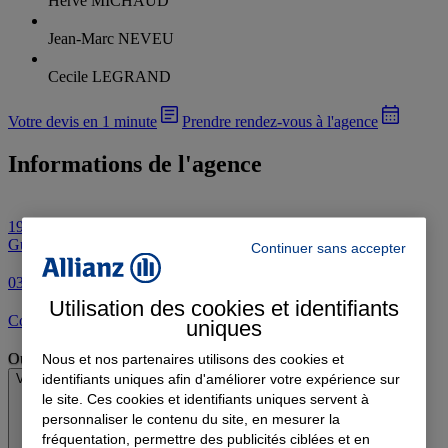
Herve MICHAUD
Jean-Marc NEVEU
Cecile LEGRAND
Votre devis en 1 minute
Prendre rendez-vous à l'agence
Informations de l'agence
19 Boulevard Gustave Gregoire, 02700 Tergnier
19 Boulevard
Gustave Gregoire, 02700 Tergnier
Continuer sans accepter
03 23 57 31 55
Utilisation des cookies et identifiants
Contacter l'agence par e-mail
uniques
Ouvert
Nous et nos partenaires utilisons des cookies et
identifiants uniques afin d'améliorer votre expérience sur
Voir les horaires
le site. Ces cookies et identifiants uniques servent à
personnaliser le contenu du site, en mesurer la
fréquentation, permettre des publicités ciblées et en