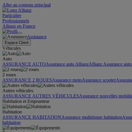
Aller au contenu principal
Particulier
Professionnels
Allianz en France
Assistance
Espace Client
Véhicules
Auto
ASSURANCE AUTO
Assurance auto Allianz
Allianz Assurance auto 
2 roues
ASSURANCE 2 ROUES
Assurance moto
Assurance scooter
Assuran
Autres véhicules
ASSURANCE AUTRES VÉHICULES
Assurance nouvelles mobilit
Habitation et Emprunteur
Habitation
ASSURANCE HABITATION
Assurance multirisque habitation
Assu
habitation