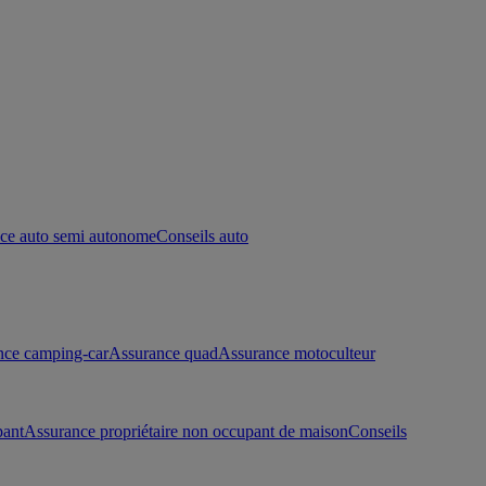
ce auto semi autonome
Conseils auto
nce camping-car
Assurance quad
Assurance motoculteur
pant
Assurance propriétaire non occupant de maison
Conseils