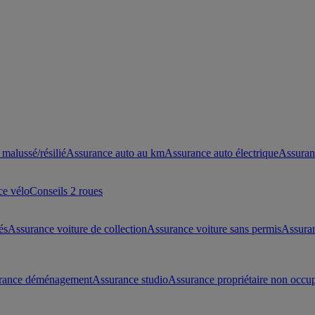
malussé/résilié
Assurance auto au km
Assurance auto électrique
Assuran
ce vélo
Conseils 2 roues
és
Assurance voiture de collection
Assurance voiture sans permis
Assura
rance déménagement
Assurance studio
Assurance propriétaire non occu