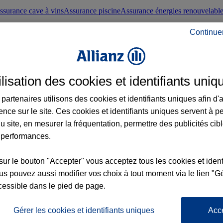
ssurance cave à vins
Assurance piscine
Assurance énergies renouvelabl
Continue
nté frontaliers suisses
Conseils santé
ilisation des cookies et identifiants uniq
évoyance
Assurance dépendance
Assurance obsèques
Assurance handica
partenaires utilisons des cookies et identifiants uniques afin d'
ence sur le site. Ces cookies et identifiants uniques servent à p
nce chat
Conseils animal de compagnie
u site, en mesurer la fréquentation, permettre des publicités cib
 performances.
ents de la vie
Assurance scolaire
Assurance Loisirs
Conseils famille
sur le bouton "Accepter" vous acceptez tous les cookies et ident
s pouvez aussi modifier vos choix à tout moment via le lien "Gé
ticuliers
Protection juridique immobilière
Protection juridique courtiers
Pr
cessible dans le pied de page.
Gérer les cookies et identifiants uniques
Acc