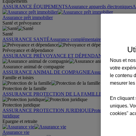
Équipements
ASSURANCE ÉQUIPEMENTS
Assurance appareils électroniques
A
Assurance prêt immobilier
Santé et prévoyance
Santé
ASSURANCE SANTÉ
Assurance complémentaire santé
Assurance sa
Ut
Prévoyance et dépendance
ASSURANCE PRÉVOYANCE ET DÉPENDANCE
Assurance pr
Nous et nos 
Assurance animal de compagnie
votre expéri
ASSURANCE ANIMAL DE COMPAGNIE
Assurance chien
Assura
le contenu d
Famille et loisirs
mesurer les
Protection de la famille
ASSURANCE PROTECTION DE LA FAMILLE
Garantie des accid
En cliquant 
Protection juridique
uniques. Vou
ASSURANCE PROTECTION JURIDIQUE
Protection juridique par
cookies" ac
juridique
Epargne et retraite
Assurance vie