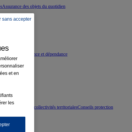
es
Assurance des objets du quotidien
r sans accepter
ues
p
Conseils prévoyance et dépendance
améliorer
ersonnaliser
lées et en
ifiants
rer les
otection juridique collectivités territoriales
Conseils protection
epter