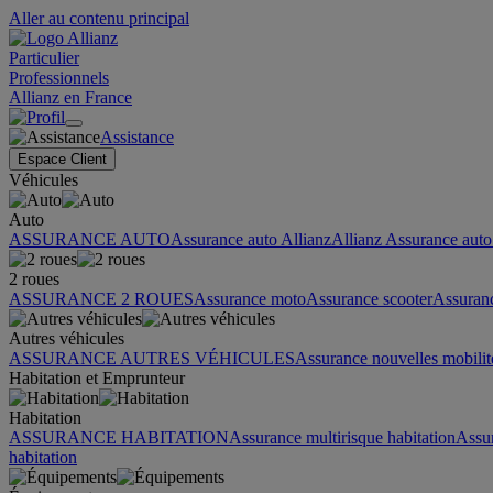
Aller au contenu principal
Particulier
Professionnels
Allianz en France
Assistance
Espace Client
Véhicules
Auto
ASSURANCE AUTO
Assurance auto Allianz
Allianz Assurance auto 
2 roues
ASSURANCE 2 ROUES
Assurance moto
Assurance scooter
Assuran
Autres véhicules
ASSURANCE AUTRES VÉHICULES
Assurance nouvelles mobilit
Habitation et Emprunteur
Habitation
ASSURANCE HABITATION
Assurance multirisque habitation
Assu
habitation