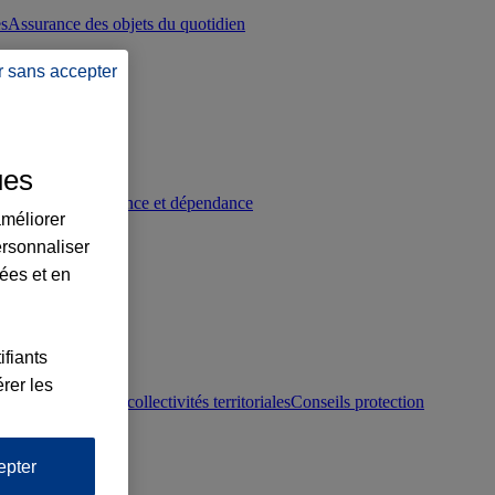
es
Assurance des objets du quotidien
r sans accepter
ues
p
Conseils prévoyance et dépendance
améliorer
ersonnaliser
lées et en
ifiants
rer les
otection juridique collectivités territoriales
Conseils protection
epter