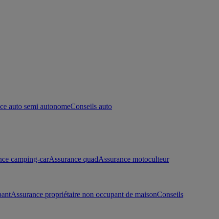
ce auto semi autonome
Conseils auto
nce camping-car
Assurance quad
Assurance motoculteur
pant
Assurance propriétaire non occupant de maison
Conseils