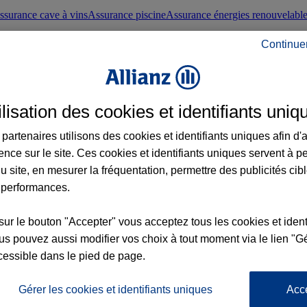
ssurance cave à vins
Assurance piscine
Assurance énergies renouvelabl
Continue
nté frontaliers suisses
Conseils santé
ilisation des cookies et identifiants uniq
évoyance
Assurance dépendance
Assurance obsèques
Assurance handica
partenaires utilisons des cookies et identifiants uniques afin d'
ence sur le site. Ces cookies et identifiants uniques servent à p
nce chat
Conseils animal de compagnie
u site, en mesurer la fréquentation, permettre des publicités cib
 performances.
ents de la vie
Assurance scolaire
Assurance Loisirs
Conseils famille
sur le bouton "Accepter" vous acceptez tous les cookies et ident
s pouvez aussi modifier vos choix à tout moment via le lien "Gé
ticuliers
Protection juridique immobilière
Protection juridique courtiers
Pr
cessible dans le pied de page.
Gérer les cookies et identifiants uniques
Acc