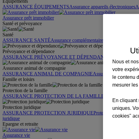
Équipements
ASSURANCE ÉQUIPEMENTS
Assurance appareils électroniques
A
Assurance prêt immobilier
Santé et prévoyance
Santé
ASSURANCE SANTÉ
Assurance complémentaire santé
Assurance sa
Ut
Prévoyance et dépendance
ASSURANCE PRÉVOYANCE ET DÉPENDANCE
Assurance pr
Nous et nos 
Assurance animal de compagnie
votre expéri
ASSURANCE ANIMAL DE COMPAGNIE
Assurance chien
Assura
le contenu d
Famille et loisirs
mesurer les
Protection de la famille
ASSURANCE PROTECTION DE LA FAMILLE
Garantie des accid
En cliquant 
Protection juridique
uniques. Vou
ASSURANCE PROTECTION JURIDIQUE
Protection juridique par
cookies" ac
juridique
Epargne et retraite
Assurance vie