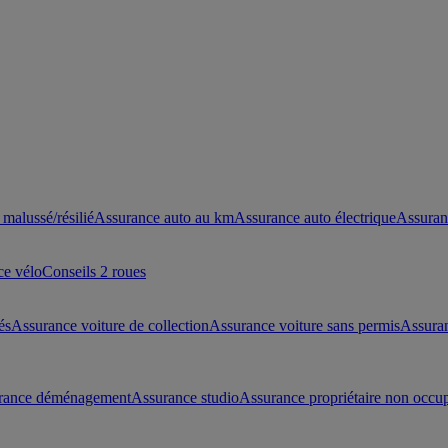
malussé/résilié
Assurance auto au km
Assurance auto électrique
Assuran
ce vélo
Conseils 2 roues
és
Assurance voiture de collection
Assurance voiture sans permis
Assura
rance déménagement
Assurance studio
Assurance propriétaire non occu