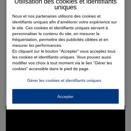
Utilisation des cookies et identifiants
uniques
Votre engagement sans faille a permis
Nous et nos partenaires utilisons des cookies et
d’atteindre le seuil des
150 000 repas
identifiants uniques afin d'améliorer votre expérience sur
offerts
aux Restos du Cœur
en moins de 6
le site. Ces cookies et identifiants uniques servent à
semaines
personnaliser le contenu du site, en mesurer la
.
fréquentation, permettre des publicités ciblées et en
mesurer les performances.
Avec cette 7e campagne, ce sont 1 million de
En cliquant sur le bouton "Accepter" vous acceptez tous
repas qui ont été offerts.
les cookies et identifiants uniques. Vous pouvez aussi
modifier vos choix à tout moment via le lien "Gérer les
cookies" accessible dans le pied de page.
Gérer les cookies et identifiants uniques
Accepter