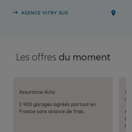
AGENCE VITRY SUD
Les offres
du moment
Assurance Auto
Jus
sur
3 900 garages agréés partout en
France sans avance de frais
A t
sur
mo