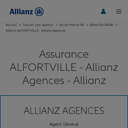
Accueil
>
Trouver une agence
>
val de marne 94
>
alfortville 94140
>
Allianz ALFORTVILLE - Allianz Agences
Assurance
ALFORTVILLE - Allianz
Agences - Allianz
ALLIANZ AGENCES
Agent Général