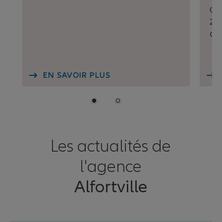
Off
202
ag
EN SAVOIR PLUS
Les actualités de
l'agence
Alfortville