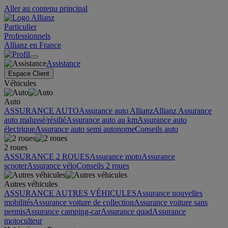
Aller au contenu principal
Particulier
Professionnels
Allianz en France
Assistance
Espace Client
Véhicules
Auto
ASSURANCE AUTO
Assurance auto Allianz
Allianz Assurance
auto malussé/résilié
Assurance auto au km
Assurance auto
électrique
Assurance auto semi autonome
Conseils auto
2 roues
ASSURANCE 2 ROUES
Assurance moto
Assurance
scooter
Assurance vélo
Conseils 2 roues
Autres véhicules
ASSURANCE AUTRES VÉHICULES
Assurance nouvelles
mobilités
Assurance voiture de collection
Assurance voiture sans
permis
Assurance camping-car
Assurance quad
Assurance
motoculteur