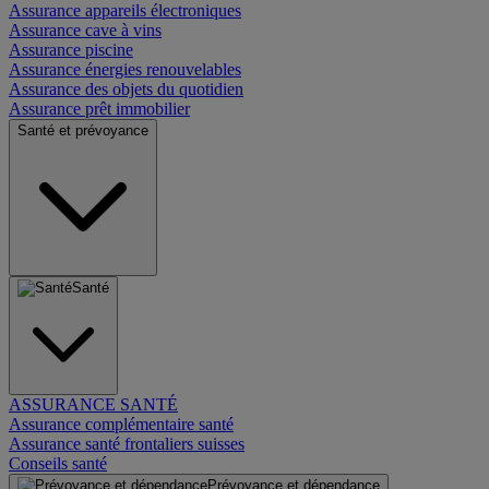
Assurance appareils électroniques
Assurance cave à vins
Assurance piscine
Assurance énergies renouvelables
Assurance des objets du quotidien
Assurance prêt immobilier
Santé et prévoyance
Santé
ASSURANCE SANTÉ
Assurance complémentaire santé
Assurance santé frontaliers suisses
Conseils santé
Prévoyance et dépendance