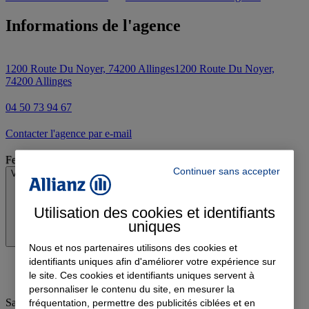
Informations de l'agence
1200 Route Du Noyer, 74200 Allinges
1200 Route Du Noyer,
74200 Allinges
04 50 73 94 67
Contacter l'agence par e-mail
Fermé
Continuer sans accepter
Voir les horaires
Utilisation des cookies et identifiants
uniques
Nous et nos partenaires utilisons des cookies et
identifiants uniques afin d'améliorer votre expérience sur
le site. Ces cookies et identifiants uniques servent à
personnaliser le contenu du site, en mesurer la
Samedi
:
09:00-12:00
fréquentation, permettre des publicités ciblées et en