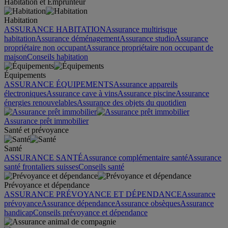
Habitation et Emprunteur
Habitation
ASSURANCE HABITATION
Assurance multirisque
habitation
Assurance déménagement
Assurance studio
Assurance
propriétaire non occupant
Assurance propriétaire non occupant de
maison
Conseils habitation
Équipements
ASSURANCE ÉQUIPEMENTS
Assurance appareils
électroniques
Assurance cave à vins
Assurance piscine
Assurance
énergies renouvelables
Assurance des objets du quotidien
Assurance prêt immobilier
Santé et prévoyance
Santé
ASSURANCE SANTÉ
Assurance complémentaire santé
Assurance
santé frontaliers suisses
Conseils santé
Prévoyance et dépendance
ASSURANCE PRÉVOYANCE ET DÉPENDANCE
Assurance
prévoyance
Assurance dépendance
Assurance obsèques
Assurance
handicap
Conseils prévoyance et dépendance