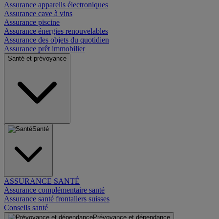
Assurance appareils électroniques
Assurance cave à vins
Assurance piscine
Assurance énergies renouvelables
Assurance des objets du quotidien
Assurance prêt immobilier
Santé et prévoyance
Santé
ASSURANCE SANTÉ
Assurance complémentaire santé
Assurance santé frontaliers suisses
Conseils santé
Prévoyance et dépendance