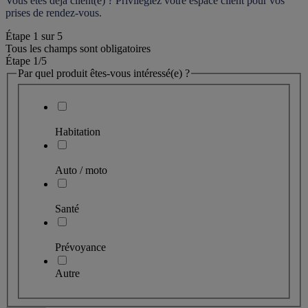
Vous êtes déjà client(e) ? Privilégiez votre espace client pour vos 
prises de rendez-vous.
Étape
1
sur
5
Tous les champs sont obligatoires
Étape 1
/5
Par quel produit êtes-vous intéressé(e) ?
Habitation
Auto / moto
Santé
Prévoyance
Autre