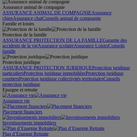
Assurance animal de compagnie
ASSURANCE ANIMAL DE COMPAGNIE
Assurance
chien
Assurance chat
Conseils animal de compagnie
Famille et loisirs
Protection de la famille
ASSURANCE PROTECTION DE LA FAMILLE
Garantie des
accidents de la vie
Assurance scolaire
Assurance Loisirs
Conseils
famille
Protection juridique
ASSURANCE PROTECTION JURIDIQUE
Protection juridique
particuliers
Protection juridique immobilière
Protection juridique
courtiers
Protection juridique collectivités territoriales
Conseils
protection juridique
Epargne et retraite
Assurance vie
Placement financiers
Investissements immobiliers
Plan d’Epargne Retraite