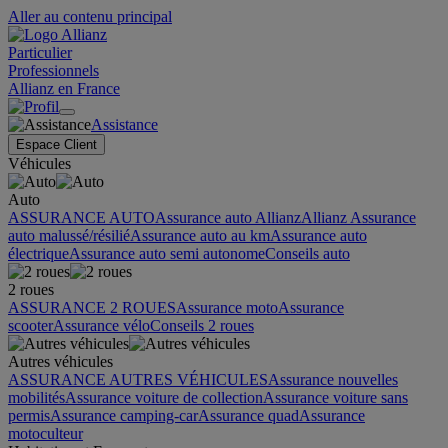
Aller au contenu principal
Particulier
Professionnels
Allianz en France
Assistance
Espace Client
Véhicules
Auto
ASSURANCE AUTO
Assurance auto Allianz
Allianz Assurance
auto malussé/résilié
Assurance auto au km
Assurance auto
électrique
Assurance auto semi autonome
Conseils auto
2 roues
ASSURANCE 2 ROUES
Assurance moto
Assurance
scooter
Assurance vélo
Conseils 2 roues
Autres véhicules
ASSURANCE AUTRES VÉHICULES
Assurance nouvelles
mobilités
Assurance voiture de collection
Assurance voiture sans
permis
Assurance camping-car
Assurance quad
Assurance
motoculteur