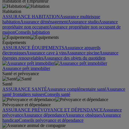
Habitation et Emprunteur
Habitation
ASSURANCE HABITATION
Assurance multirisque
habitation
Assurance déménagement
Assurance studio
Assurance
propriétaire non occupant
Assurance propriétaire non occupant de
maison
Conseils habitation
Équipements
ASSURANCE ÉQUIPEMENTS
Assurance appareils
électroniques
Assurance cave à vins
Assurance piscine
Assurance
énergies renouvelables
Assurance des objets du quotidien
Assurance prêt immobilier
Santé et prévoyance
Santé
ASSURANCE SANTÉ
Assurance complémentaire santé
Assurance
santé frontaliers suisses
Conseils santé
Prévoyance et dépendance
ASSURANCE PRÉVOYANCE ET DÉPENDANCE
Assurance
prévoyance
Assurance dépendance
Assurance obsèques
Assurance
handicap
Conseils prévoyance et dépendance