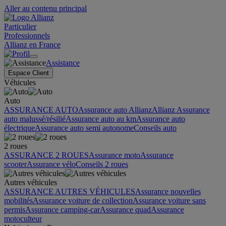
Aller au contenu principal
Particulier
Professionnels
Allianz en France
Assistance
Espace Client
Véhicules
Auto
ASSURANCE AUTO
Assurance auto Allianz
Allianz Assurance
auto malussé/résilié
Assurance auto au km
Assurance auto
électrique
Assurance auto semi autonome
Conseils auto
2 roues
ASSURANCE 2 ROUES
Assurance moto
Assurance
scooter
Assurance vélo
Conseils 2 roues
Autres véhicules
ASSURANCE AUTRES VÉHICULES
Assurance nouvelles
mobilités
Assurance voiture de collection
Assurance voiture sans
permis
Assurance camping-car
Assurance quad
Assurance
motoculteur