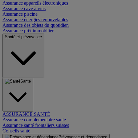
Assurance appareils électroniques
Assurance cave à vins
Assurance piscine
Assurance énergies renouvelables
Assurance des objets du quotidien
Assurance prêt immobilier
Santé et prévoyance
Santé
ASSURANCE SANTÉ
Assurance complémentaire santé
Assurance santé frontaliers suisses
Conseils santé
Prévoyance et dépendance