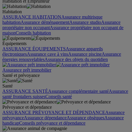
Habitation et Emprunteur
Habitation
ASSURANCE HABITATION
Assurance multirisque
habitation
Assurance déménagement
Assurance studio
Assurance
propriétaire non occupant
Assurance propriétaire non occupant de
maison
Conseils habitation
Équipements
ASSURANCE ÉQUIPEMENTS
Assurance appareils
électroniques
Assurance cave à vins
Assurance piscine
Assurance
énergies renouvelables
Assurance des objets du quotidien
Assurance prêt immobilier
Santé et prévoyance
Santé
ASSURANCE SANTÉ
Assurance complémentaire santé
Assurance
santé frontaliers suisses
Conseils santé
Prévoyance et dépendance
ASSURANCE PRÉVOYANCE ET DÉPENDANCE
Assurance
prévoyance
Assurance dépendance
Assurance obsèques
Assurance
handicap
Conseils prévoyance et dépendance