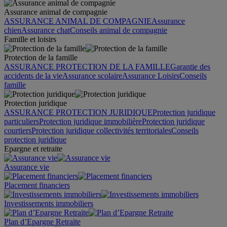
Assurance animal de compagnie
ASSURANCE ANIMAL DE COMPAGNIE
Assurance
chien
Assurance chat
Conseils animal de compagnie
Famille et loisirs
Protection de la famille
ASSURANCE PROTECTION DE LA FAMILLE
Garantie des
accidents de la vie
Assurance scolaire
Assurance Loisirs
Conseils
famille
Protection juridique
ASSURANCE PROTECTION JURIDIQUE
Protection juridique
particuliers
Protection juridique immobilière
Protection juridique
courtiers
Protection juridique collectivités territoriales
Conseils
protection juridique
Epargne et retraite
Assurance vie
Placement financiers
Investissements immobiliers
Plan d’Epargne Retraite