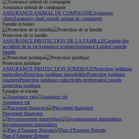
Assurance animal de compagnie
ASSURANCE ANIMAL DE COMPAGNIE
Assurance
chien
Assurance chat
Conseils animal de compagnie
Famille et loisirs
Protection de la famille
ASSURANCE PROTECTION DE LA FAMILLE
Garantie des
accidents de la vie
Assurance scolaire
Assurance Loisirs
Conseils
famille
Protection juridique
ASSURANCE PROTECTION JURIDIQUE
Protection juridique
particuliers
Protection juridique immobilière
Protection juridique
courtiers
Protection juridique collectivités territoriales
Conseils
protection juridique
Epargne et retraite
Assurance vie
Placement financiers
Investissements immobiliers
Plan d’Epargne Retraite