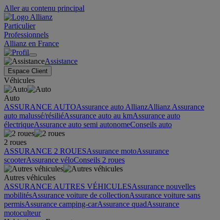
Aller au contenu principal
Particulier
Professionnels
Allianz en France
Assistance
Espace Client
Véhicules
Auto
ASSURANCE AUTO
Assurance auto Allianz
Allianz Assurance
auto malussé/résilié
Assurance auto au km
Assurance auto
électrique
Assurance auto semi autonome
Conseils auto
2 roues
ASSURANCE 2 ROUES
Assurance moto
Assurance
scooter
Assurance vélo
Conseils 2 roues
Autres véhicules
ASSURANCE AUTRES VÉHICULES
Assurance nouvelles
mobilités
Assurance voiture de collection
Assurance voiture sans
permis
Assurance camping-car
Assurance quad
Assurance
motoculteur