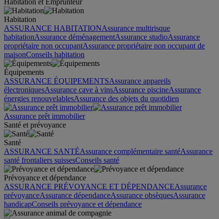
Habitation et Emprunteur
Habitation
ASSURANCE HABITATION
Assurance multirisque
habitation
Assurance déménagement
Assurance studio
Assurance
propriétaire non occupant
Assurance propriétaire non occupant de
maison
Conseils habitation
Équipements
ASSURANCE ÉQUIPEMENTS
Assurance appareils
électroniques
Assurance cave à vins
Assurance piscine
Assurance
énergies renouvelables
Assurance des objets du quotidien
Assurance prêt immobilier
Santé et prévoyance
Santé
ASSURANCE SANTÉ
Assurance complémentaire santé
Assurance
santé frontaliers suisses
Conseils santé
Prévoyance et dépendance
ASSURANCE PRÉVOYANCE ET DÉPENDANCE
Assurance
prévoyance
Assurance dépendance
Assurance obsèques
Assurance
handicap
Conseils prévoyance et dépendance