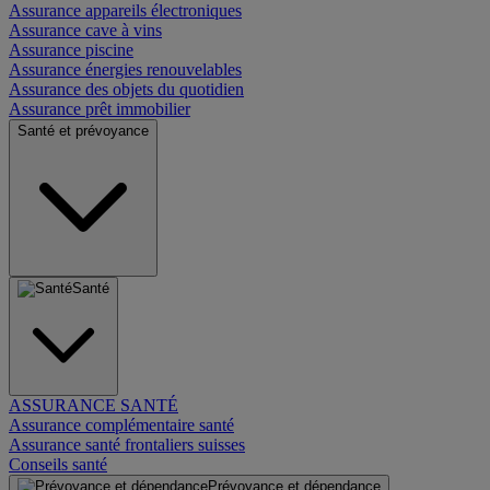
Assurance appareils électroniques
Assurance cave à vins
Assurance piscine
Assurance énergies renouvelables
Assurance des objets du quotidien
Assurance prêt immobilier
Santé et prévoyance
Santé
ASSURANCE SANTÉ
Assurance complémentaire santé
Assurance santé frontaliers suisses
Conseils santé
Prévoyance et dépendance