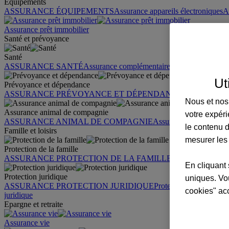
Équipements
ASSURANCE ÉQUIPEMENTS
Assurance appareils électroniques
A
Assurance prêt immobilier
Santé et prévoyance
Santé
ASSURANCE SANTÉ
Assurance complémentaire santé
Assurance sa
Ut
Prévoyance et dépendance
ASSURANCE PRÉVOYANCE ET DÉPENDANCE
Assurance pr
Nous et nos 
Assurance animal de compagnie
votre expéri
ASSURANCE ANIMAL DE COMPAGNIE
Assurance chien
Assura
le contenu d
Famille et loisirs
mesurer les
Protection de la famille
ASSURANCE PROTECTION DE LA FAMILLE
Garantie des accid
En cliquant 
Protection juridique
uniques. Vou
ASSURANCE PROTECTION JURIDIQUE
Protection juridique par
cookies" ac
juridique
Epargne et retraite
Assurance vie