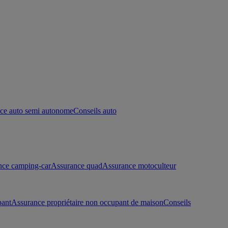
ce auto semi autonome
Conseils auto
nce camping-car
Assurance quad
Assurance motoculteur
pant
Assurance propriétaire non occupant de maison
Conseils