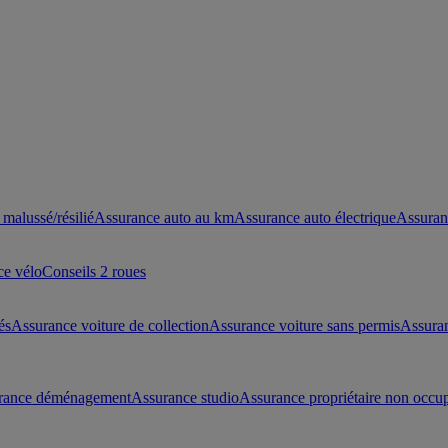
malussé/résilié
Assurance auto au km
Assurance auto électrique
Assuran
ce vélo
Conseils 2 roues
és
Assurance voiture de collection
Assurance voiture sans permis
Assura
rance déménagement
Assurance studio
Assurance propriétaire non occu