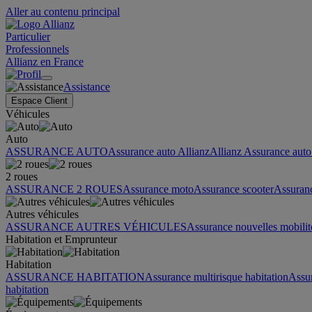
Aller au contenu principal
Particulier
Professionnels
Allianz en France
Assistance
Espace Client
Véhicules
Auto
ASSURANCE AUTO
Assurance auto Allianz
Allianz Assurance auto 
2 roues
ASSURANCE 2 ROUES
Assurance moto
Assurance scooter
Assuran
Autres véhicules
ASSURANCE AUTRES VÉHICULES
Assurance nouvelles mobilit
Habitation et Emprunteur
Habitation
ASSURANCE HABITATION
Assurance multirisque habitation
Assu
habitation