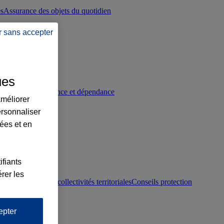
es
Assurance des objets du quotidien
r sans accepter
ues
p
Conseils prévoyance et dépendance
améliorer
ersonnaliser
lées et en
ifiants
rer les
otection juridique collectivités territoriales
Conseils protection
epter