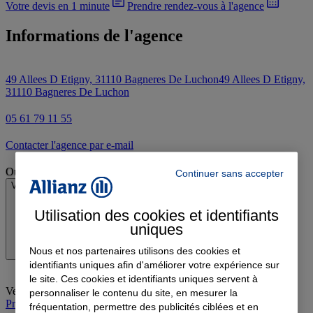
Votre devis en 1 minute
Prendre rendez-vous à l'agence
Informations de l'agence
49 Allees D Etigny, 31110 Bagneres De Luchon
49 Allees D Etigny,
31110 Bagneres De Luchon
05 61 79 11 55
Contacter l'agence par e-mail
Ouvert
Continuer sans accepter
Voir les horaires
Utilisation des cookies et identifiants
uniques
Nous et nos partenaires utilisons des cookies et
identifiants uniques afin d'améliorer votre expérience sur
le site. Ces cookies et identifiants uniques servent à
Vendredi
:
09:00-12:00, 14:00-18:00
personnaliser le contenu du site, en mesurer la
Prendre rendez-vous à l'agence
fréquentation, permettre des publicités ciblées et en