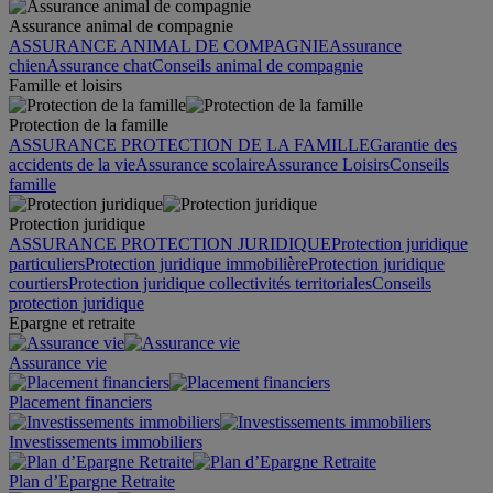
Assurance animal de compagnie
ASSURANCE ANIMAL DE COMPAGNIE
Assurance
chien
Assurance chat
Conseils animal de compagnie
Famille et loisirs
Protection de la famille
ASSURANCE PROTECTION DE LA FAMILLE
Garantie des
accidents de la vie
Assurance scolaire
Assurance Loisirs
Conseils
famille
Protection juridique
ASSURANCE PROTECTION JURIDIQUE
Protection juridique
particuliers
Protection juridique immobilière
Protection juridique
courtiers
Protection juridique collectivités territoriales
Conseils
protection juridique
Epargne et retraite
Assurance vie
Placement financiers
Investissements immobiliers
Plan d’Epargne Retraite