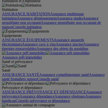
Habitation et Emprunteur
Habitation
ASSURANCE HABITATION
Assurance multirisque
habitation
Assurance déménagement
Assurance studio
Assurance
propriétaire non occupant
Assurance propriétaire non occupant de
maison
Conseils habitation
Équipements
ASSURANCE ÉQUIPEMENTS
Assurance appareils
électroniques
Assurance cave à vins
Assurance piscine
Assurance
énergies renouvelables
Assurance des objets du quotidien
Assurance prêt immobilier
Santé et prévoyance
Santé
ASSURANCE SANTÉ
Assurance complémentaire santé
Assurance
santé frontaliers suisses
Conseils santé
Prévoyance et dépendance
ASSURANCE PRÉVOYANCE ET DÉPENDANCE
Assurance
prévoyance
Assurance dépendance
Assurance obsèques
Assurance
handicap
Conseils prévoyance et dépendance