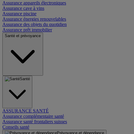
Assurance appareils électroniques
Assurance cave à vins
Assurance piscine
Assurance énergies renouvelables
Assurance des objets du quotidien
Assurance prêt immobilier
Santé et prévoyance
Santé
ASSURANCE SANTÉ
Assurance complémentaire santé
Assurance santé frontaliers suisses
Conseils santé
Prévoyance et dépendance