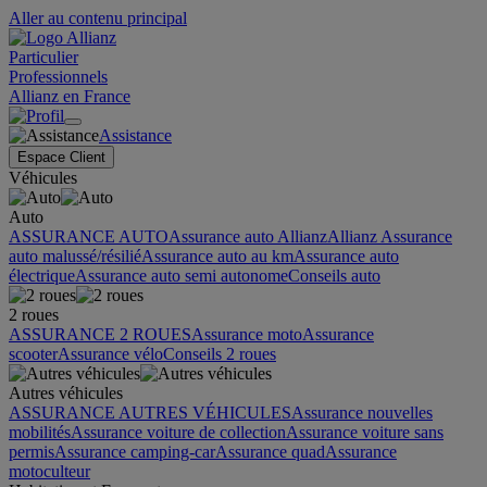
Aller au contenu principal
Particulier
Professionnels
Allianz en France
Assistance
Espace Client
Véhicules
Auto
ASSURANCE AUTO
Assurance auto Allianz
Allianz Assurance
auto malussé/résilié
Assurance auto au km
Assurance auto
électrique
Assurance auto semi autonome
Conseils auto
2 roues
ASSURANCE 2 ROUES
Assurance moto
Assurance
scooter
Assurance vélo
Conseils 2 roues
Autres véhicules
ASSURANCE AUTRES VÉHICULES
Assurance nouvelles
mobilités
Assurance voiture de collection
Assurance voiture sans
permis
Assurance camping-car
Assurance quad
Assurance
motoculteur